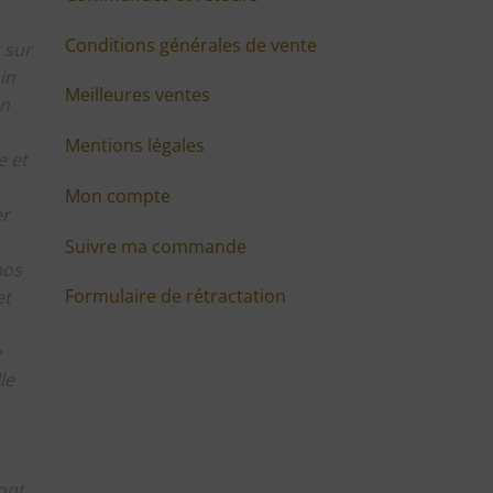
Conditions générales de vente
 sur
in
Meilleures ventes
en
Mentions légales
 et
Mon compte
er
Suivre ma commande
nos
Formulaire de rétractation
et
e
le
ont