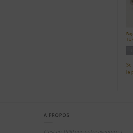
Bag
TU
L
Se
le 
A PROPOS
C'est en 1990 que notre aventure a