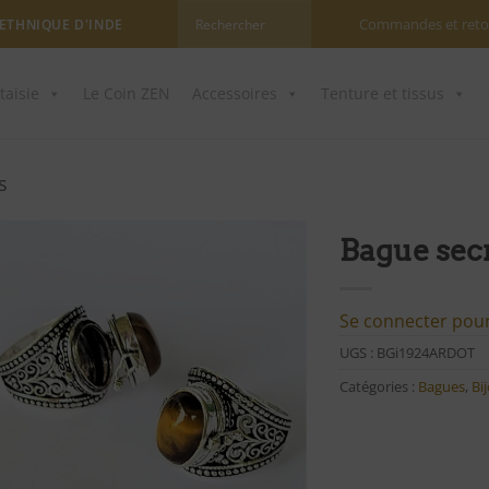
Commandes et reto
 ETHNIQUE D'INDE
taisie
Le Coin ZEN
Accessoires
Tenture et tissus
s
Bague sec
Ajouter
à ma
Se connecter pour 
liste
UGS :
BGi1924ARDOT
d'envies
Catégories :
Bagues
,
Bi