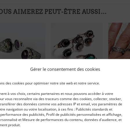
OUS AIMEREZ PEUT-ÊTRE AUSSI…
Ajouter
Ajouter
à ma
à ma
liste
liste
d'envies
d'envies
Gérer le consentement des cookies
ue secret
Bague argentée pierre
Bagues Ind
ons des cookies pour optimiser notre site web et notre service.
ÉTHYSTE
Leila
argenté
nt à vos choix, certains partenaires et nous pouvons accéder à votre
IRE LA SUITE
LIRE LA SUITE
LIRE LA S
ur vous reconnaître via des traceurs comme des cookies, collecter, stocker,
t transférer des données comme vos adresses IP et email, vos paramètres de
votre navigation ou votre localisation, à ces fins : Publicités standards et
 connecter pour voir
Se connecter pour voir
Se connec
erformance des publicités, Profil de publicités personnalisées et affichage,
prix
le prix
le prix
rsonnalisé et Mesure de performances du contenu, données d'audience, et
ent produit.