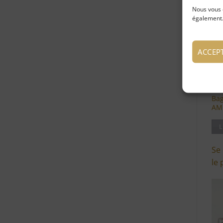
Nous vous 
également.
ACCEP
Bag
AM
L
Se
le 