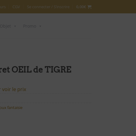
urs
CGV
Se connecter / S’inscrire
0,00
€
Objet
Promo
ret OEIL de TIGRE
voir le prix
joux fantaisie