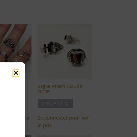
Ajouter
Ajouter
à ma
à ma
liste
liste
d'envies
d'envies
ra en métal
Bague Poison OEIL de
TIGRE
UITE
LIRE LA SUITE
ter pour voir
Se connecter pour voir
le prix