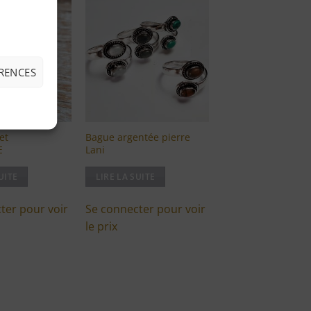
Ajouter
Ajouter
à ma
à ma
liste
liste
d'envies
d'envies
ÉRENCES
et
Bague argentée pierre
E
Lani
UITE
LIRE LA SUITE
ter pour voir
Se connecter pour voir
le prix