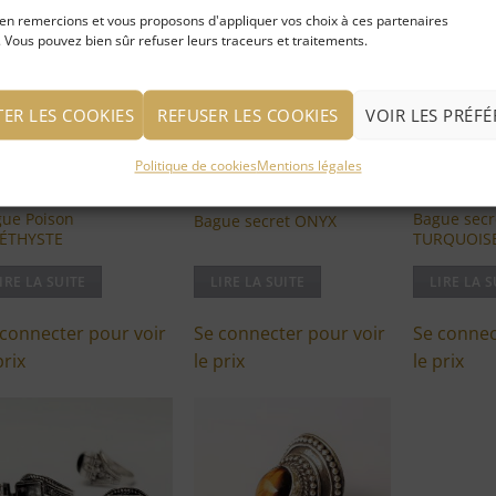
en remercions et vous proposons d'appliquer vos choix à ces partenaires
 Vous pouvez bien sûr refuser leurs traceurs et traitements.
Ajouter
Ajouter
à ma
à ma
liste
liste
d'envies
d'envies
TER LES COOKIES
REFUSER LES COOKIES
VOIR LES PRÉF
Politique de cookies
Mentions légales
ue Poison
Bague secr
Bague secret ONYX
ÉTHYSTE
TURQUOIS
IRE LA SUITE
LIRE LA SUITE
LIRE LA S
 connecter pour voir
Se connecter pour voir
Se connec
prix
le prix
le prix
Ajouter
Ajouter
à ma
à ma
liste
liste