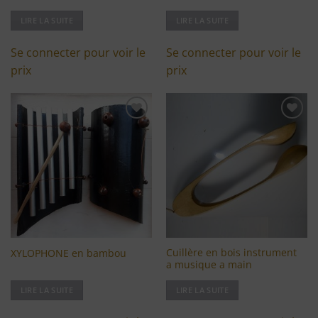
LIRE LA SUITE
LIRE LA SUITE
Se connecter pour voir le
Se connecter pour voir le
prix
prix
Ajouter
Ajouter
à ma
à ma
liste
liste
d'envies
d'envies
Cuillère en bois instrument
XYLOPHONE en bambou
a musique a main
LIRE LA SUITE
LIRE LA SUITE