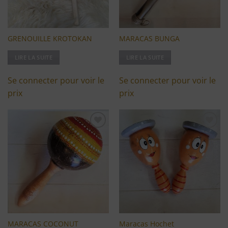
GRENOUILLE KROTOKAN
MARACAS BUNGA
LIRE LA SUITE
LIRE LA SUITE
Se connecter pour voir le
Se connecter pour voir le
prix
prix
Ajouter
Ajouter
à ma
à ma
liste
liste
d'envies
d'envies
MARACAS COCONUT
Maracas Hochet