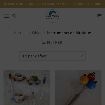
Passer
DEPUIS 1990, GROSSISTE EN BIJOUX FANTAISIE ETHNIQUE D'INDE
au
contenu
Accueil
/
Objet
/
Instruments de Musique
FILTRER
Ajouter
Ajouter
à ma
à ma
liste
liste
d'envies
d'envies