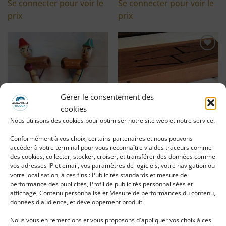
Se connecter pour voir le
Se connecter pour voir le
prix
prix
Ajouter
Ajouter
à ma
à ma
liste
liste
d'envies
d'envies
Gérer le consentement des
cookies
Nous utilisons des cookies pour optimiser notre site web et notre service.
Conformément à vos choix, certains partenaires et nous pouvons
MUSIC BOX en bois
MARACAS PINOCCHIO
accéder à votre terminal pour vous reconnaître via des traceurs comme
indonésienne
des cookies, collecter, stocker, croiser, et transférer des données comme
vos adresses IP et email, vos paramètres de logiciels, votre navigation ou
LIRE LA SUITE
LIRE LA SUITE
votre localisation, à ces fins : Publicités standards et mesure de
performance des publicités, Profil de publicités personnalisées et
affichage, Contenu personnalisé et Mesure de performances du contenu,
Se connecter pour voir le
Se connecter pour voir le
données d'audience, et développement produit.
prix
prix
Nous vous en remercions et vous proposons d'appliquer vos choix à ces