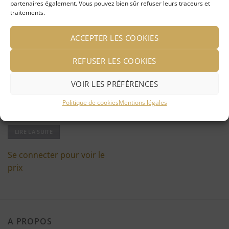
partenaires également. Vous pouvez bien sûr refuser leurs traceurs et
traitements.
Ajouter
à ma
ACCEPTER LES COOKIES
liste
d'envies
REFUSER LES COOKIES
VOIR LES PRÉFÉRENCES
Politique de cookies
Mentions légales
Xylophone un tube
LIRE LA SUITE
Se connecter pour voir le
prix
A PROPOS