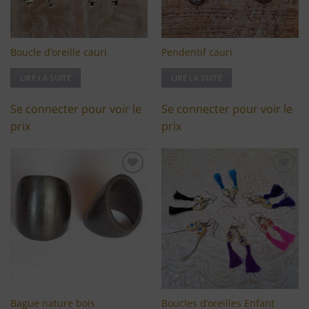
Boucle d’oreille cauri
Pendentif cauri
LIRE LA SUITE
LIRE LA SUITE
Se connecter pour voir le
Se connecter pour voir le
prix
prix
Ajouter
Ajouter
à ma
à ma
liste
liste
d'envies
d'envies
Boucles d’oreilles Enfant
Bague nature bois