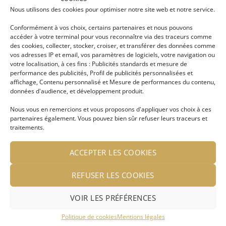
Nous utilisons des cookies pour optimiser notre site web et notre service.
Conformément à vos choix, certains partenaires et nous pouvons
Ajouter
Ajouter
accéder à votre terminal pour vous reconnaître via des traceurs comme
à ma
à ma
des cookies, collecter, stocker, croiser, et transférer des données comme
liste
liste
d'envies
d'envies
vos adresses IP et email, vos paramètres de logiciels, votre navigation ou
votre localisation, à ces fins : Publicités standards et mesure de
performance des publicités, Profil de publicités personnalisées et
affichage, Contenu personnalisé et Mesure de performances du contenu,
données d'audience, et développement produit.
Nous vous en remercions et vous proposons d'appliquer vos choix à ces
partenaires également. Vous pouvez bien sûr refuser leurs traceurs et
Collier cauri macramé en
Chaine de cheville cauri
traitements.
fil coton beige et noir
LIRE LA SUITE
LIRE LA SUITE
ACCEPTER LES COOKIES
Se connecter pour voir le
Se connecter pour voir le
REFUSER LES COOKIES
prix
prix
VOIR LES PRÉFÉRENCES
Politique de cookies
Mentions légales
Ajouter
Ajouter