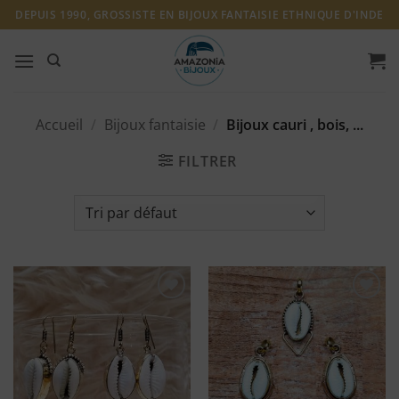
Passer
DEPUIS 1990, GROSSISTE EN BIJOUX FANTAISIE ETHNIQUE D'INDE
au
contenu
Accueil
/
Bijoux fantaisie
/
Bijoux cauri , bois, ...
FILTRER
Ajouter
Ajouter
à ma
à ma
liste
liste
d'envies
d'envies