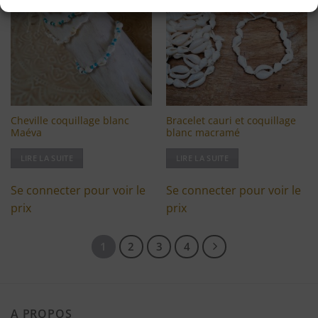
à ma
à ma
liste
liste
d'envies
d'envies
Cheville coquillage blanc
Bracelet cauri et coquillage
Maéva
blanc macramé
LIRE LA SUITE
LIRE LA SUITE
Se connecter pour voir le
Se connecter pour voir le
prix
prix
1
2
3
4
A PROPOS