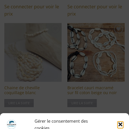
Se connecter pour voir le
Se connecter pour voir le
prix
prix
Ajouter
Ajouter
à ma
à ma
liste
liste
d'envies
d'envies
Chaine de cheville
Bracelet cauri macramé
coquillage blanc
sur fil coton beige ou noir
LIRE LA SUITE
LIRE LA SUITE
Se connecter pour voir le
Se connecter pour voir le
Gérer le consentement des
prix
prix
cookies