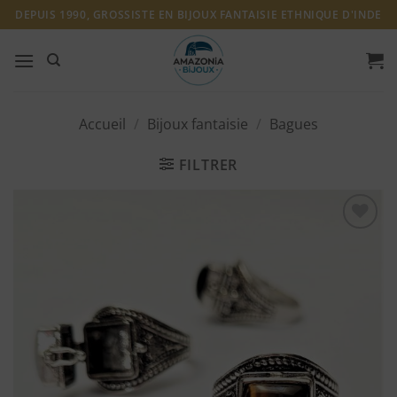
Passer
DEPUIS 1990, GROSSISTE EN BIJOUX FANTAISIE ETHNIQUE D'INDE
au
contenu
Accueil
/
Bijoux fantaisie
/
Bagues
FILTRER
Ajouter
à ma
liste
d'envies