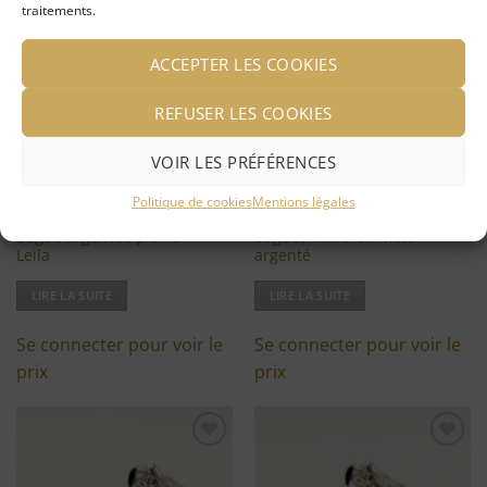
traitements.
Ajouter
Ajouter
ACCEPTER LES COOKIES
à ma
à ma
liste
liste
d'envies
d'envies
REFUSER LES COOKIES
VOIR LES PRÉFÉRENCES
Politique de cookies
Mentions légales
Bague argentée pierre
Bagues Indra en métal
Leila
argenté
LIRE LA SUITE
LIRE LA SUITE
Se connecter pour voir le
Se connecter pour voir le
prix
prix
Ajouter
Ajouter
à ma
à ma