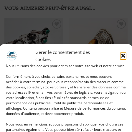
VOUS AIMEREZ PEUT-ÊTRE AUSSI…
Ajouter
Ajouter
à ma
à ma
liste
liste
d'envies
d'envies
Gérer le consentement des
cookies
Nous utilisons des cookies pour optimiser notre site web et notre service.
Conformément à vos choix, certains partenaires et nous pouvons
accéder à votre terminal pour vous reconnaître via des traceurs comme
Bague ethnique en OEIL de
Bague argentée pierre Lani
des cookies, collecter, stocker, croiser, et transférer des données comme
TIGRE
vos adresses IP et email, vos paramètres de logiciels, votre navigation ou
votre localisation, à ces fins : Publicités standards et mesure de
LIRE LA SUITE
LIRE LA SUITE
performance des publicités, Profil de publicités personnalisées et
affichage, Contenu personnalisé et Mesure de performances du contenu,
Se connecter pour voir le
Se connecter pour voir le
données d'audience, et développement produit.
prix
prix
Nous vous en remercions et vous proposons d'appliquer vos choix à ces
partenaires également. Vous pouvez bien sûr refuser leurs traceurs et