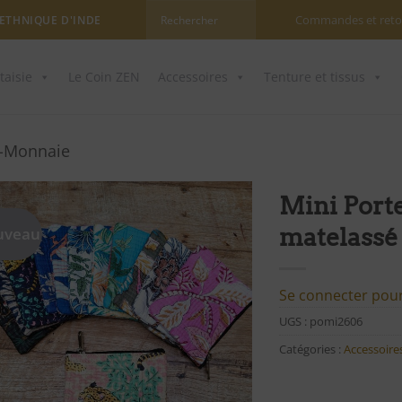
Commandes et reto
 ETHNIQUE D'INDE
taisie
Le Coin ZEN
Accessoires
Tenture et tissus
e-Monnaie
Mini Port
matelassé
uveau
Ajouter
à ma
liste
d'envies
Se connecter pour 
UGS :
pomi2606
Catégories :
Accessoire