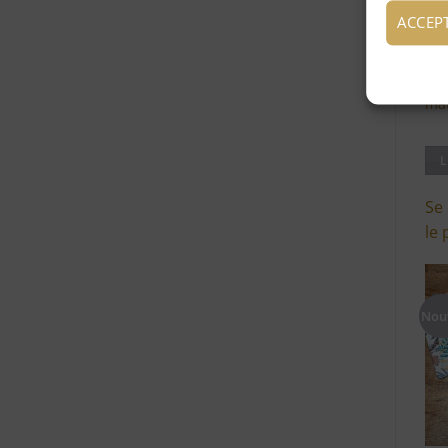
ACCEP
Pet
mat
L
Se
le 
Nou