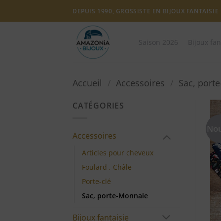
Passer
DEPUIS 1990, GROSSISTE EN BIJOUX FANTAISIE
au
contenu
Saison 2026
Bijoux fan
Accueil
/
Accessoires
/
Sac, port
CATÉGORIES
No
Accessoires
Articles pour cheveux
Foulard , Châle
Porte-clé
Sac, porte-Monnaie
Bijoux fantaisie