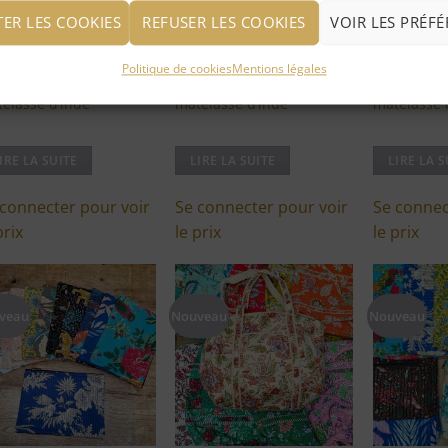
TER LES COOKIES
REFUSER LES COOKIES
VOIR LES PRÉF
Politique de cookies
Mentions légales
it Sac Kantha
Trousse en Kantha
Grand Sac
elassé d’inde
matelassé d’inde
matelassé 
IRE LA SUITE
LIRE LA SUITE
LIRE LA S
 connecter pour voir
Se connecter pour voir
Se connec
prix
le prix
le prix
veau
Nouveau
Nouveau
Ajouter
Ajouter
à ma
à ma
liste
liste
d'envies
d'envies