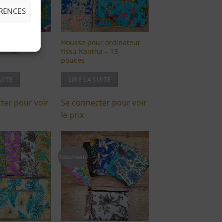
ÉRENCES
 Kantha
Housse pour ordinateur
d’inde
tissu Kantha – 13
pouces
UITE
LIRE LA SUITE
ter pour voir
Se connecter pour voir
le prix
Nouveau
Ajouter
Ajouter
à ma
à ma
liste
liste
d'envies
d'envies