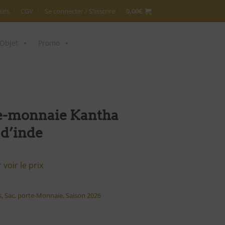
urs
CGV
Se connecter / S’inscrire
0,00
€
Objet
Promo
e-monnaie Kantha
 d’inde
voir le prix
s
,
Sac, porte-Monnaie
,
Saison 2026