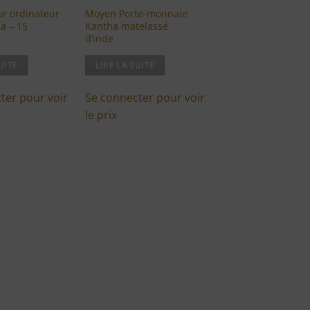
r ordinateur
Moyen Porte-monnaie
a – 15
Kantha matelassé
d’inde
UITE
LIRE LA SUITE
ter pour voir
Se connecter pour voir
le prix