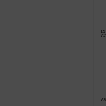
I
C
AV