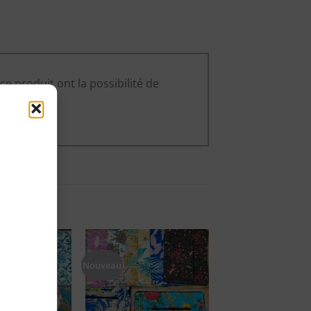
ce produit ont la possibilité de
Nouveau
Ajouter
Ajouter
à ma
à ma
liste
liste
d'envies
d'envies