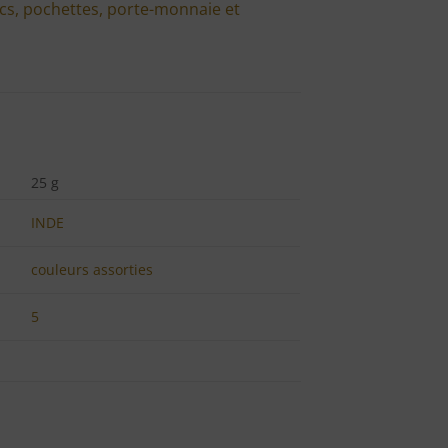
cs, pochettes, porte-monnaie et
25 g
INDE
couleurs assorties
5