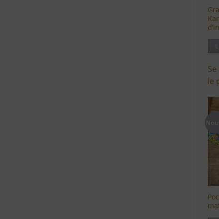
Gr
Kan
d’i
L
Se
le 
Nou
Poc
mat