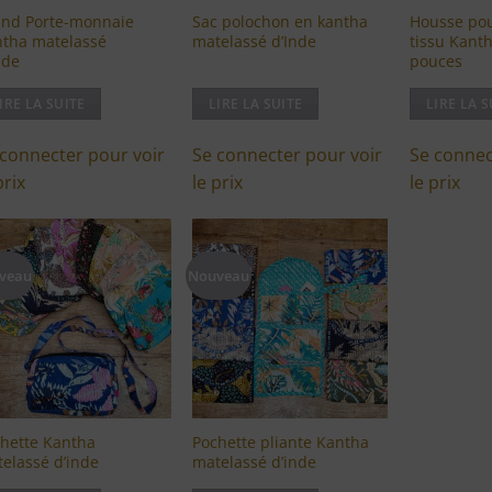
and Porte-monnaie
Sac polochon en kantha
Housse pou
tha matelassé
matelassé d’Inde
tissu Kanth
nde
pouces
IRE LA SUITE
LIRE LA SUITE
LIRE LA S
 connecter pour voir
Se connecter pour voir
Se connec
prix
le prix
le prix
veau
Nouveau
Ajouter
Ajouter
à ma
à ma
liste
liste
d'envies
d'envies
hette Kantha
Pochette pliante Kantha
elassé d’inde
matelassé d’inde