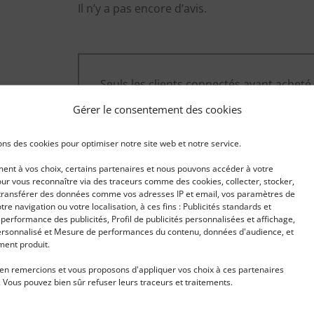
Il n’y a pas encore d’avis.
Seuls les clients connectés ayant acheté 
laisser un avis.
Gérer le consentement des cookies
ons des cookies pour optimiser notre site web et notre service.
nt à vos choix, certains partenaires et nous pouvons accéder à votre
ur vous reconnaître via des traceurs comme des cookies, collecter, stocker,
t transférer des données comme vos adresses IP et email, vos paramètres de
OUS AIMEREZ PEUT-ÊTRE AUSSI…
votre navigation ou votre localisation, à ces fins : Publicités standards et
erformance des publicités, Profil de publicités personnalisées et affichage,
rsonnalisé et Mesure de performances du contenu, données d'audience, et
ent produit.
en remercions et vous proposons d'appliquer vos choix à ces partenaires
Ajouter
Ajouter
à ma
à ma
 Vous pouvez bien sûr refuser leurs traceurs et traitements.
liste
liste
d'envies
d'envies