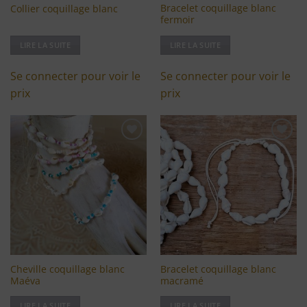
Bracelet coquillage blanc
Collier coquillage blanc
fermoir
LIRE LA SUITE
LIRE LA SUITE
Se connecter pour voir le
Se connecter pour voir le
prix
prix
Ajouter
Ajouter
à ma
à ma
liste
liste
d'envies
d'envies
Cheville coquillage blanc
Bracelet coquillage blanc
Maéva
macramé
LIRE LA SUITE
LIRE LA SUITE