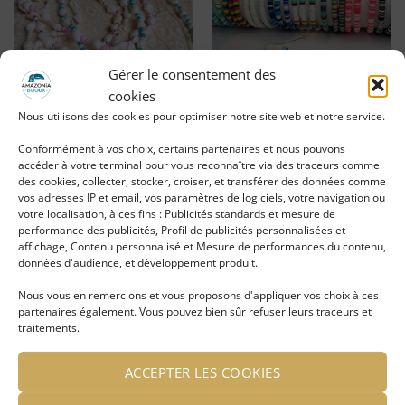
liste
liste
d'envies
d'envies
Gérer le consentement des
cookies
Nous utilisons des cookies pour optimiser notre site web et notre service.
Collier coquillage blanc
TUBE Bracelets en perles
Maéva
HEISHI
Conformément à vos choix, certains partenaires et nous pouvons
accéder à votre terminal pour vous reconnaître via des traceurs comme
des cookies, collecter, stocker, croiser, et transférer des données comme
LIRE LA SUITE
LIRE LA SUITE
vos adresses IP et email, vos paramètres de logiciels, votre navigation ou
votre localisation, à ces fins : Publicités standards et mesure de
Se connecter pour voir le
Se connecter pour voir le
performance des publicités, Profil de publicités personnalisées et
prix
prix
affichage, Contenu personnalisé et Mesure de performances du contenu,
données d'audience, et développement produit.
Nous vous en remercions et vous proposons d'appliquer vos choix à ces
partenaires également. Vous pouvez bien sûr refuser leurs traceurs et
Ajouter
Ajouter
traitements.
à ma
à ma
liste
liste
d'envies
d'envies
ACCEPTER LES COOKIES