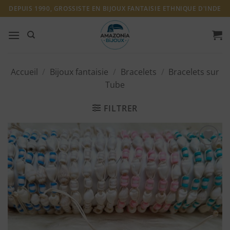
Passer
DEPUIS 1990, GROSSISTE EN BIJOUX FANTAISIE ETHNIQUE D'INDE
au
contenu
Accueil
/
Bijoux fantaisie
/
Bracelets
/
Bracelets sur
Tube
FILTRER
Ajouter
à ma
liste
d'envies