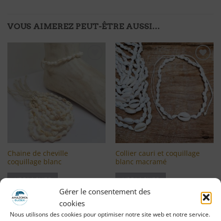
VOUS AIMEREZ PEUT-ÊTRE AUSSI…
Ajouter
Ajouter
à ma
à ma
liste
liste
d'envies
d'envies
Chaine de cheville
Collier cauri et coquillage
coquillage blanc
blanc macramé
LIRE LA SUITE
LIRE LA SUITE
Gérer le consentement des
Se connecter pour voir le
Se connecter pour voir le
cookies
prix
prix
Nous utilisons des cookies pour optimiser notre site web et notre service.