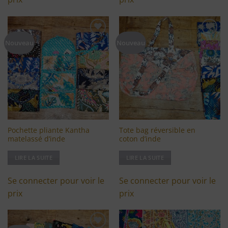
Ajouter
Ajouter
Nouveau
Nouveau
à ma
à ma
liste
liste
d'envies
d'envies
Pochette pliante Kantha
Tote bag réversible en
matelassé d’inde
coton d’inde
LIRE LA SUITE
LIRE LA SUITE
Se connecter pour voir le
Se connecter pour voir le
prix
prix