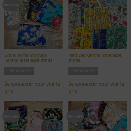
Ajouter
Ajouter
Nouveau
à ma
à ma
liste
liste
d'envies
d'envies
Grand Porte-monnaie
Petit Sac Kantha matelassé
Kantha matelassé d’inde
d’inde
LIRE LA SUITE
LIRE LA SUITE
Se connecter pour voir le
Se connecter pour voir le
prix
prix
Ajouter
Ajouter
Nouveau
Nouveau
à ma
à ma
liste
liste
d'envies
d'envies