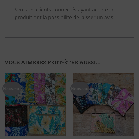
Seuls les clients connectés ayant acheté ce
produit ont la possibilité de laisser un avis.
VOUS AIMEREZ PEUT-ÊTRE AUSSI…
Ajouter
Ajouter
Nouveau
Nouveau
à ma
à ma
liste
liste
d'envies
d'envies