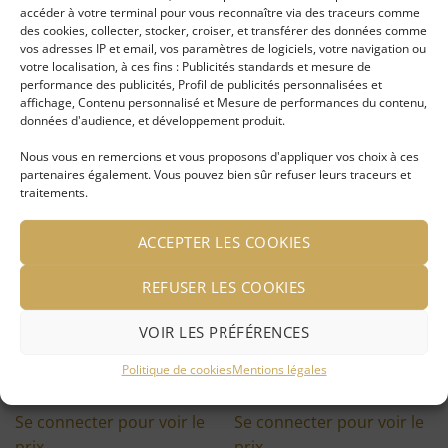
accéder à votre terminal pour vous reconnaître via des traceurs comme
des cookies, collecter, stocker, croiser, et transférer des données comme
Se connecter pour voir le
Se connecter pour voir le
vos adresses IP et email, vos paramètres de logiciels, votre navigation ou
prix
prix
votre localisation, à ces fins : Publicités standards et mesure de
performance des publicités, Profil de publicités personnalisées et
affichage, Contenu personnalisé et Mesure de performances du contenu,
données d'audience, et développement produit.
Ajouter
Ajouter
Nouveau
Nous vous en remercions et vous proposons d'appliquer vos choix à ces
à ma
à ma
partenaires également. Vous pouvez bien sûr refuser leurs traceurs et
liste
liste
d'envies
d'envies
traitements.
ACCEPTER LES COOKIES
REFUSER LES COOKIES
Trousse en Kantha
Housse pour ordinateur
VOIR LES PRÉFÉRENCES
matelassé d’inde
tissu Kantha – 13 pouces
Politique de cookies
Mentions légales
LIRE LA SUITE
LIRE LA SUITE
Se connecter pour voir le
Se connecter pour voir le
prix
prix