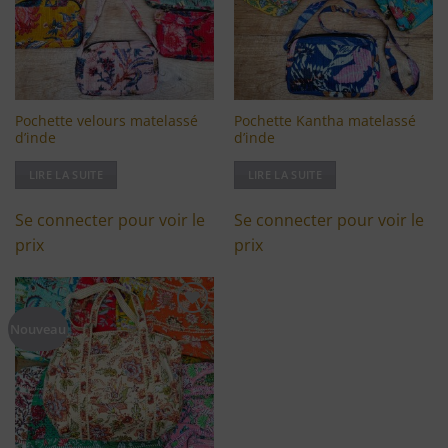
Pochette velours matelassé
Pochette Kantha matelassé
d’inde
d’inde
LIRE LA SUITE
LIRE LA SUITE
Se connecter pour voir le
Se connecter pour voir le
prix
prix
Ajouter
Nouveau
à ma
liste
d'envies