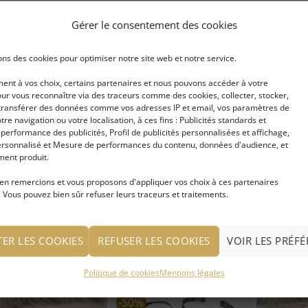
Gérer le consentement des cookies
-50%
Ajouter
Ajouter
à ma
à ma
ons des cookies pour optimiser notre site web et notre service.
liste
liste
d'envies
d'envies
nt à vos choix, certains partenaires et nous pouvons accéder à votre
ur vous reconnaître via des traceurs comme des cookies, collecter, stocker,
t transférer des données comme vos adresses IP et email, vos paramètres de
votre navigation ou votre localisation, à ces fins : Publicités standards et
erformance des publicités, Profil de publicités personnalisées et affichage,
celet de bras
Bracelet de Bras indien
Bracelet d
rsonnalisé et Mesure de performances du contenu, données d'audience, et
enté et pierres
ethnique
en métal a
ent produit.
pierres se
en remercions et vous proposons d'appliquer vos choix à ces partenaires
 Vous pouvez bien sûr refuser leurs traceurs et traitements.
IRE LA SUITE
LIRE LA SUITE
LIRE LA S
 connecter pour voir
Se connecter pour voir
Se connec
TER LES COOKIES
REFUSER LES COOKIES
VOIR LES PRÉF
prix
le prix
le prix
Politique de cookies
Mentions légales
-50%
Ajouter
Ajouter