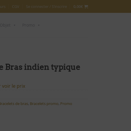
urs
CGV
Se connecter / S’inscrire
0,00
€
Objet
Promo
e Bras indien typique
voir le prix
Bracelets de bras
,
Bracelets promo
,
Promo