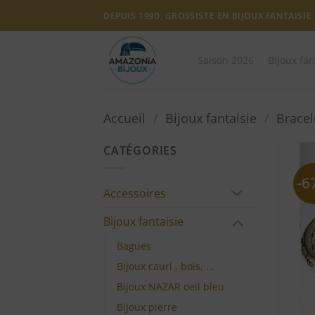
Passer
DEPUIS 1990, GROSSISTE EN BIJOUX FANTAISIE
au
contenu
Saison 2026
Bijoux fan
Accueil
/
Bijoux fantaisie
/
Bracel
CATÉGORIES
-6
Accessoires
Bijoux fantaisie
Bagues
Bijoux cauri , bois, ...
Bijoux NAZAR oeil bleu
Bijoux pierre