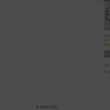
Bra
en 
pie
L
Se
le 
A PROPOS