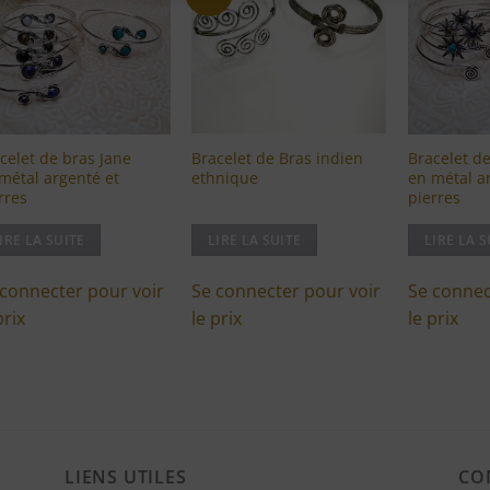
à ma
à ma
liste
liste
d'envies
d'envies
celet de bras Jane
Bracelet de Bras indien
Bracelet de
métal argenté et
ethnique
en métal a
rres
pierres
IRE LA SUITE
LIRE LA SUITE
LIRE LA S
 connecter pour voir
Se connecter pour voir
Se connec
prix
le prix
le prix
LIENS UTILES
CO