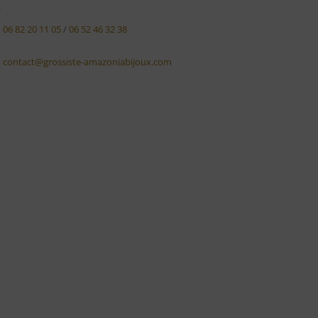
06 82 20 11 05
/
06 52 46 32 38
contact@grossiste-amazoniabijoux.com