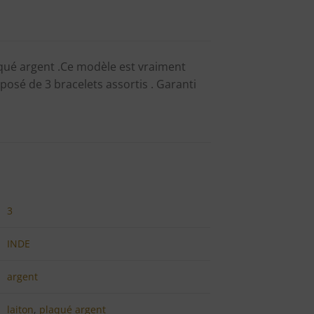
aqué argent .Ce modèle est vraiment
posé de 3 bracelets assortis . Garanti
3
INDE
argent
laiton
,
plaqué argent