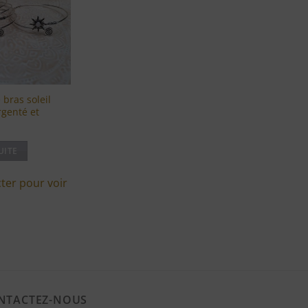
à ma
liste
d'envies
 bras soleil
rgenté et
UITE
ter pour voir
NTACTEZ-NOUS