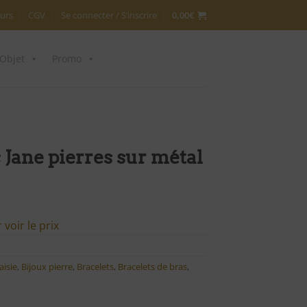
urs
CGV
Se connecter / S’inscrire
0,00
€
Objet
Promo
Jane pierres sur métal
voir le prix
aisie
,
Bijoux pierre
,
Bracelets
,
Bracelets de bras
,