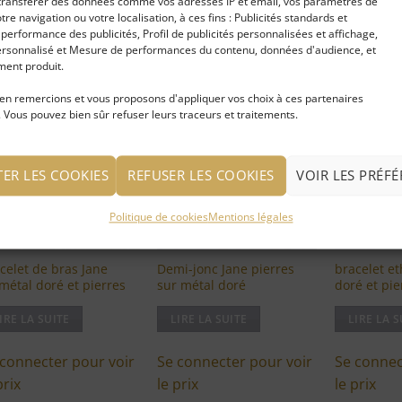
t transférer des données comme vos adresses IP et email, vos paramètres de
votre navigation ou votre localisation, à ces fins : Publicités standards et
erformance des publicités, Profil de publicités personnalisées et affichage,
OUS AIMEREZ PEUT-ÊTRE AUSSI…
rsonnalisé et Mesure de performances du contenu, données d'audience, et
ent produit.
en remercions et vous proposons d'appliquer vos choix à ces partenaires
 Vous pouvez bien sûr refuser leurs traceurs et traitements.
Ajouter
Ajouter
à ma
à ma
liste
liste
d'envies
d'envies
TER LES COOKIES
REFUSER LES COOKIES
VOIR LES PRÉF
UPTURE DE STOCK
Politique de cookies
Mentions légales
celet de bras Jane
Demi-jonc Jane pierres
bracelet e
métal doré et pierres
sur métal doré
doré et pie
IRE LA SUITE
LIRE LA SUITE
LIRE LA S
 connecter pour voir
Se connecter pour voir
Se connec
prix
le prix
le prix