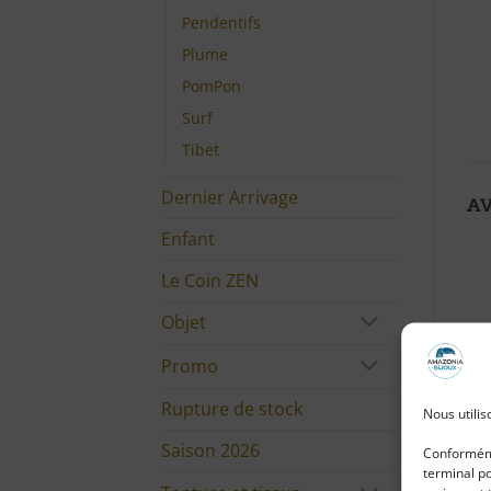
Pendentifs
Plume
PomPon
Surf
Tibet
Dernier Arrivage
AV
Enfant
Le Coin ZEN
Objet
Promo
Rupture de stock
Nous utilis
Saison 2026
Conforméme
terminal po