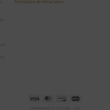
Formulaire de rétractation
et
e
le
ont
ute
m
Visa
MasterCard
Discover
Maestro
COMMANDES ET RETOURS
CGV