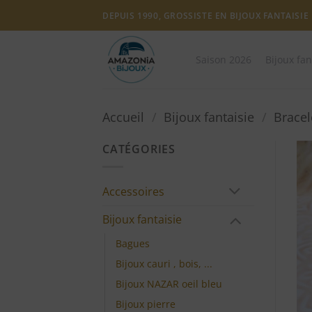
Passer
DEPUIS 1990, GROSSISTE EN BIJOUX FANTAISIE
au
contenu
Saison 2026
Bijoux fan
Accueil
/
Bijoux fantaisie
/
Bracel
CATÉGORIES
Accessoires
Bijoux fantaisie
Bagues
Bijoux cauri , bois, ...
Bijoux NAZAR oeil bleu
Bijoux pierre