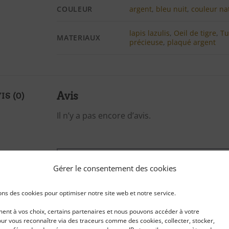
COULEUR
argent
,
bleu nuit
,
couleur na
lapis lazulis
,
Oeil de tigre
,
Tu
MATERIAUX
précieuse
,
plaqué argent
Avis
IS (0)
Il n’y a pas encore d’avis.
Gérer le consentement des cookies
Seuls les clients connectés ayant acheté 
laisser un avis.
ons des cookies pour optimiser notre site web et notre service.
nt à vos choix, certains partenaires et nous pouvons accéder à votre
ur vous reconnaître via des traceurs comme des cookies, collecter, stocker,