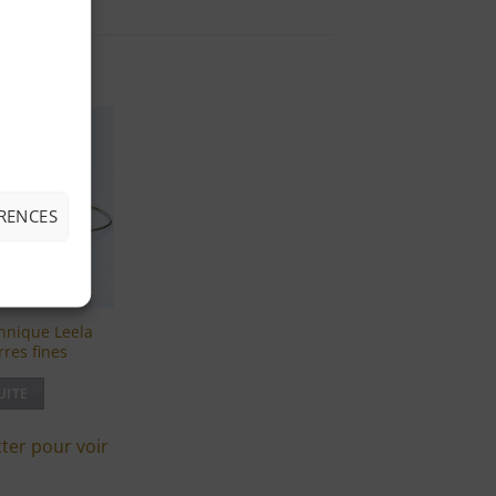
Ajouter
à ma
liste
d'envies
ÉRENCES
thnique Leela
rres fines
UITE
ter pour voir