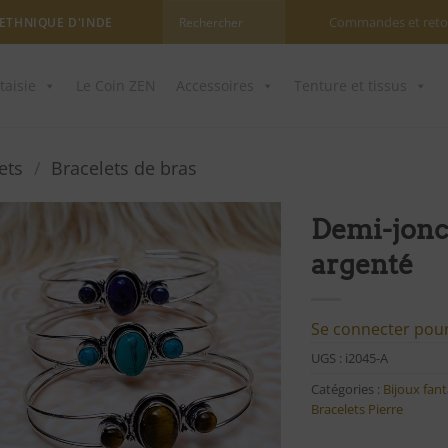
Commandes et reto
 ETHNIQUE D'INDE
taisie
Le Coin ZEN
Accessoires
Tenture et tissus
ets
/
Bracelets de bras
Demi-jonc 
argenté
Ajouter
à ma
liste
d'envies
Se connecter pour 
UGS :
i2045-A
Catégories :
Bijoux fant
Bracelets Pierre