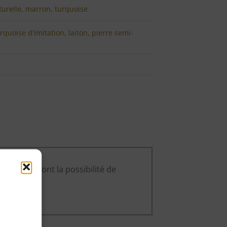
turelle
,
marron
,
turquoise
rquoise d'imitation
,
laiton
,
pierre semi-
ce produit ont la possibilité de