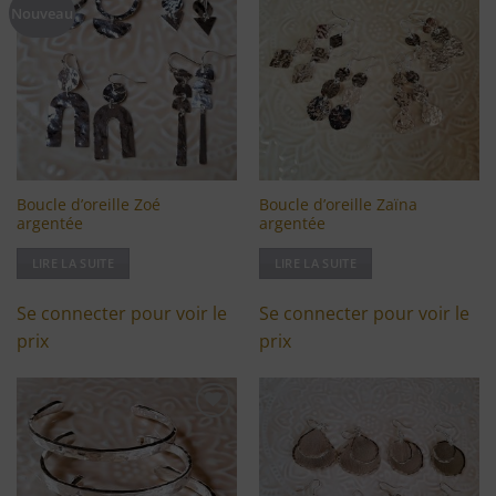
Ajouter
Ajouter
Nouveau
à ma
à ma
liste
liste
d'envies
d'envies
Boucle d’oreille Zoé
Boucle d’oreille Zaïna
argentée
argentée
LIRE LA SUITE
LIRE LA SUITE
Se connecter pour voir le
Se connecter pour voir le
prix
prix
Ajouter
Ajouter
à ma
à ma
liste
liste
d'envies
d'envies