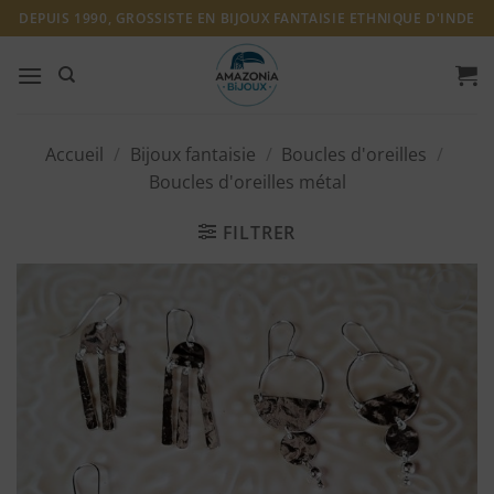
Passer
DEPUIS 1990, GROSSISTE EN BIJOUX FANTAISIE ETHNIQUE D'INDE
au
contenu
Accueil
/
Bijoux fantaisie
/
Boucles d'oreilles
/
Boucles d'oreilles métal
FILTRER
Ajouter
à ma
liste
d'envies