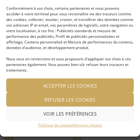
Conformément à vos choix, certains partenaires et nous pouvons
Se connecter pour voir le
Se connecter pour voir le
accéder à votre terminal pour vous reconnaître via des traceurs comme
prix
prix
des cookies, collecter, stocker, croiser, et transférer des données comme
vos adresses IP et email, vos paramètres de logiciels, votre navigation ou
votre localisation, à ces fins : Publicités standards et mesure de
performance des publicités, Profil de publicités personnalisées et
affichage, Contenu personnalisé et Mesure de performances du contenu,
Ajouter
Ajouter
données d'audience, et développement produit.
à ma
à ma
liste
liste
Nous vous en remercions et vous proposons d'appliquer vos choix à ces
d'envies
d'envies
partenaires également. Vous pouvez bien sûr refuser leurs traceurs et
traitements.
ACCEPTER LES COOKIES
REFUSER LES COOKIES
Boucle d’oreille Zaho
Boucle d’oreille pierre et
argentée
métal martelé argenté
VOIR LES PRÉFÉRENCES
LIRE LA SUITE
LIRE LA SUITE
Politique de cookies
Mentions légales
Se connecter pour voir le
Se connecter pour voir le
prix
prix