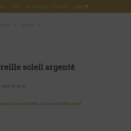
urs
CGV
Se connecter / S’inscrire
0,00
€
Objet
Promo
reille soleil argenté
voir le prix
aisie
,
Boucles d'oreilles
,
Boucles d'oreilles métal