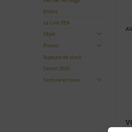
Dernier Arrivage
Enfant
Le Coin ZEN
AV
Objet
Promo
Rupture de stock
Saison 2026
Tenture et tissus
V