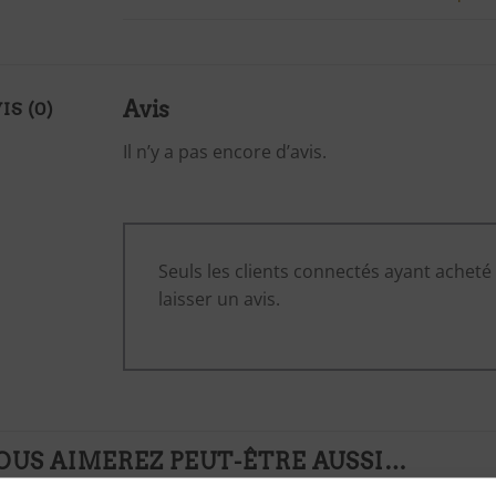
Avis
IS (0)
Il n’y a pas encore d’avis.
Seuls les clients connectés ayant acheté 
laisser un avis.
OUS AIMEREZ PEUT-ÊTRE AUSSI…