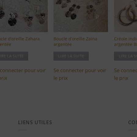
liste
liste
d'envies
d'envies
cle d’oreille Zahara
Boucle d’oreille Zaïna
Créole ind
entée
argentée
argentée B
IRE LA SUITE
LIRE LA SUITE
LIRE LA S
 connecter pour voir
Se connecter pour voir
Se connec
prix
le prix
le prix
LIENS UTILES
CO