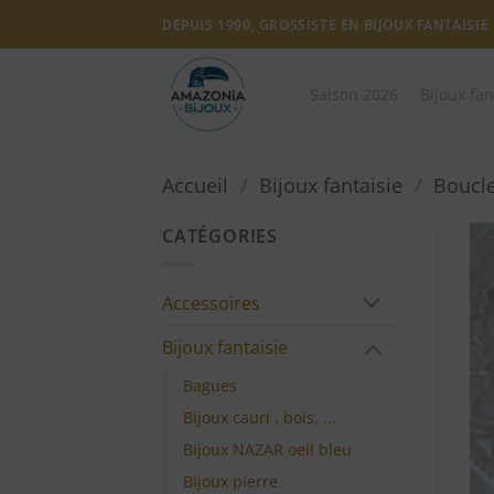
Passer
DEPUIS 1990, GROSSISTE EN BIJOUX FANTAISIE
au
contenu
Saison 2026
Bijoux fan
Accueil
/
Bijoux fantaisie
/
Boucle
CATÉGORIES
Accessoires
Bijoux fantaisie
Bagues
Bijoux cauri , bois, ...
Bijoux NAZAR oeil bleu
Bijoux pierre