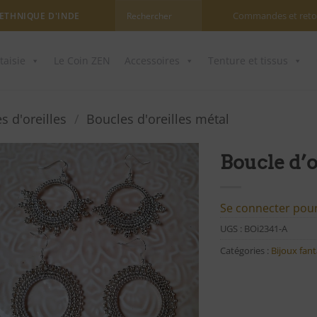
Commandes et reto
 ETHNIQUE D'INDE
taisie
Le Coin ZEN
Accessoires
Tenture et tissus
s d'oreilles
/
Boucles d'oreilles métal
Boucle d’o
Ajouter
à ma
Se connecter pour 
liste
UGS :
BOi2341-A
d'envies
Catégories :
Bijoux fant