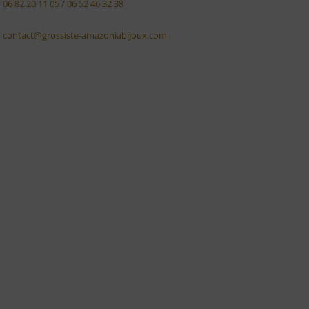
06 82 20 11 05
/
06 52 46 32 38
contact@grossiste-amazoniabijoux.com