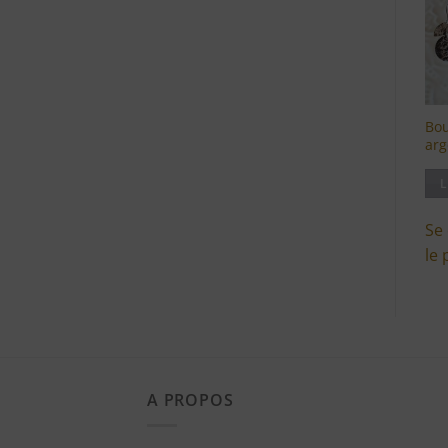
Bou
arg
L
Se
le 
A PROPOS