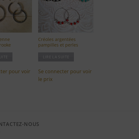
liste
liste
d'envies
d'envies
ienne
Créoles argentées
rooke
pampilles et perles
UITE
LIRE LA SUITE
ter pour voir
Se connecter pour voir
le prix
NTACTEZ-NOUS