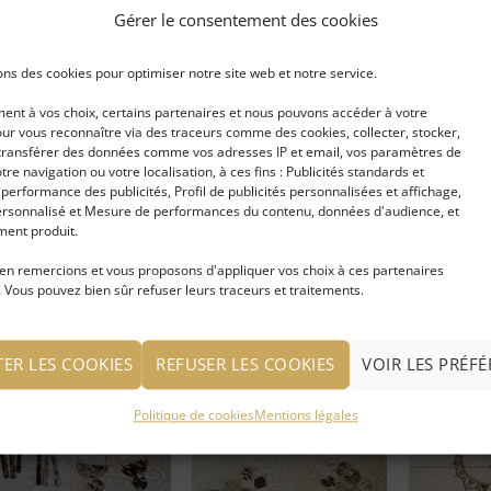
Gérer le consentement des cookies
Ajouter
Ajouter
ons des cookies pour optimiser notre site web et notre service.
à ma
à ma
liste
liste
nt à vos choix, certains partenaires et nous pouvons accéder à votre
d'envies
d'envies
ur vous reconnaître via des traceurs comme des cookies, collecter, stocker,
t transférer des données comme vos adresses IP et email, vos paramètres de
votre navigation ou votre localisation, à ces fins : Publicités standards et
erformance des publicités, Profil de publicités personnalisées et affichage,
rsonnalisé et Mesure de performances du contenu, données d'audience, et
ole Ethnique
Boucle d’oreille Zaho
Boucle d’ore
ent produit.
entée Bonnie
argentée
doré
en remercions et vous proposons d'appliquer vos choix à ces partenaires
 Vous pouvez bien sûr refuser leurs traceurs et traitements.
IRE LA SUITE
LIRE LA SUITE
LIRE LA S
 connecter pour voir
Se connecter pour voir
Se connec
TER LES COOKIES
REFUSER LES COOKIES
VOIR LES PRÉF
prix
le prix
le prix
Politique de cookies
Mentions légales
Ajouter
Ajouter
à ma
à ma