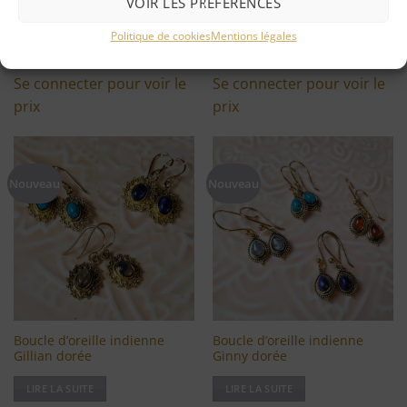
VOIR LES PRÉFÉRENCES
dorée Greta
dorée Giulia
Politique de cookies
Mentions légales
LIRE LA SUITE
LIRE LA SUITE
Se connecter pour voir le
Se connecter pour voir le
prix
prix
Ajouter
Ajouter
Nouveau
Nouveau
à ma
à ma
liste
liste
d'envies
d'envies
Boucle d’oreille indienne
Boucle d’oreille indienne
Gillian dorée
Ginny dorée
LIRE LA SUITE
LIRE LA SUITE