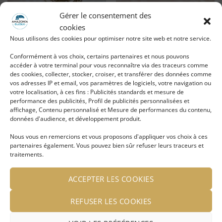
Gérer le consentement des
cookies
Boucle d’oreille indienne
Boucle spirale dorée Grace
Nous utilisons des cookies pour optimiser notre site web et notre service.
dorée Gaïa
Conformément à vos choix, certains partenaires et nous pouvons
LIRE LA SUITE
LIRE LA SUITE
accéder à votre terminal pour vous reconnaître via des traceurs comme
des cookies, collecter, stocker, croiser, et transférer des données comme
Se connecter pour voir le
Se connecter pour voir le
vos adresses IP et email, vos paramètres de logiciels, votre navigation ou
prix
prix
votre localisation, à ces fins : Publicités standards et mesure de
performance des publicités, Profil de publicités personnalisées et
affichage, Contenu personnalisé et Mesure de performances du contenu,
données d'audience, et développement produit.
Ajouter
Ajouter
Nous vous en remercions et vous proposons d'appliquer vos choix à ces
à ma
à ma
partenaires également. Vous pouvez bien sûr refuser leurs traceurs et
liste
liste
d'envies
d'envies
traitements.
ACCEPTER LES COOKIES
REFUSER LES COOKIES
Boucle d’oreille indienne
Boucle d’oreille indienne