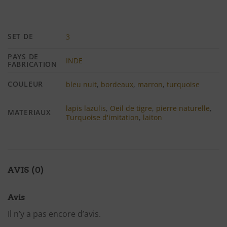
SET DE
3
PAYS DE
INDE
FABRICATION
COULEUR
bleu nuit
,
bordeaux
,
marron
,
turquoise
lapis lazulis
,
Oeil de tigre
,
pierre naturelle
,
MATERIAUX
Turquoise d'imitation
,
laiton
AVIS (0)
Avis
Il n’y a pas encore d’avis.