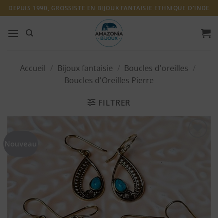
Passer
DEPUIS 1990, GROSSISTE EN BIJOUX FANTAISIE ETHNIQUE D'INDE
au
contenu
Accueil
/
Bijoux fantaisie
/
Boucles d'oreilles
/
Boucles d'Oreilles Pierre
FILTRER
Nouveau
Ajouter
à ma
liste
d'envies