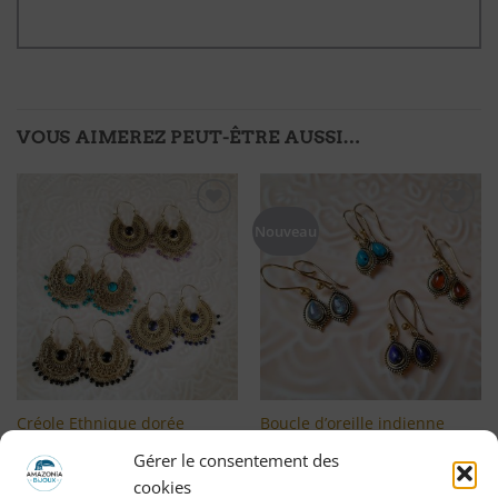
VOUS AIMEREZ PEUT-ÊTRE AUSSI…
Ajouter
Ajouter
Nouveau
à ma
à ma
liste
liste
d'envies
d'envies
Créole Ethnique dorée
Boucle d’oreille indienne
Gaby
Ginny dorée
Gérer le consentement des
LIRE LA SUITE
LIRE LA SUITE
cookies