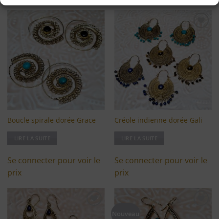
Ajouter
Ajouter
à ma
à ma
liste
liste
d'envies
d'envies
Boucle spirale dorée Grace
Créole indienne dorée Gali
LIRE LA SUITE
LIRE LA SUITE
Se connecter pour voir le
Se connecter pour voir le
prix
prix
Ajouter
Ajouter
Nouveau