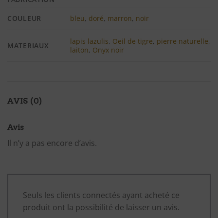
COULEUR
bleu
,
doré
,
marron
,
noir
lapis lazulis
,
Oeil de tigre
,
pierre naturelle
,
MATERIAUX
laiton
,
Onyx noir
AVIS (0)
Avis
Il n’y a pas encore d’avis.
Seuls les clients connectés ayant acheté ce
produit ont la possibilité de laisser un avis.