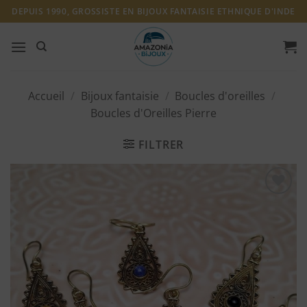
Passer
DEPUIS 1990, GROSSISTE EN BIJOUX FANTAISIE ETHNIQUE D'INDE
au
contenu
Accueil
/
Bijoux fantaisie
/
Boucles d'oreilles
/
Boucles d'Oreilles Pierre
FILTRER
Ajouter
à ma
liste
d'envies