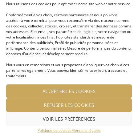
Nous utilisons des cookies pour optimiser notre site web et notre service.
Se connecter pour voir le
Se connecter pour voir le
Conformément à vos choix, certains partenaires et nous pouvons
prix
prix
accéder à votre terminal pour vous reconnaître via des traceurs comme
des cookies, collecter, stocker, croiser, et transférer des données comme
vos adresses IP et email, vos paramètres de logiciels, votre navigation ou
votre localisation, à ces fins : Publicités standards et mesure de
performance des publicités, Profil de publicités personnalisées et
Ajouter
Ajouter
Nouveau
à ma
à ma
affichage, Contenu personnalisé et Mesure de performances du contenu,
liste
liste
données d'audience, et développement produit.
d'envies
d'envies
Nous vous en remercions et vous proposons d'appliquer vos choix à ces
partenaires également. Vous pouvez bien sûr refuser leurs traceurs et
traitements.
ACCEPTER LES COOKIES
Boucle d’oreille indienne
Boucle d’oreille indienne
dorée Greta
Gillian dorée
REFUSER LES COOKIES
LIRE LA SUITE
LIRE LA SUITE
VOIR LES PRÉFÉRENCES
Se connecter pour voir le
Se connecter pour voir le
Politique de cookies
Mentions légales
prix
prix