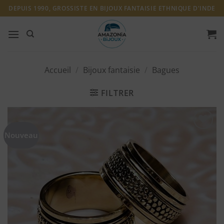
Passer
DEPUIS 1990, GROSSISTE EN BIJOUX FANTAISIE ETHNIQUE D'INDE
au
contenu
Accueil
/
Bijoux fantaisie
/
Bagues
FILTRER
Nouveau
Ajouter
à ma
liste
d'envies