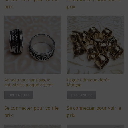
prix
prix
Ajouter
Ajouter
à ma
à ma
liste
liste
d'envies
d'envies
Anneau tournant bague
Bague Ethnique dorée
anti-stress plaqué argent
Morgan
LIRE LA SUITE
LIRE LA SUITE
Se connecter pour voir le
Se connecter pour voir le
prix
prix