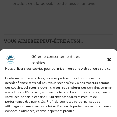
produit ont la possibilité de laisser un avis.
VOUS AIMEREZ PEUT-ÊTRE AUSSI…
Gérer le consentement des
cookies
Ajouter
Ajouter
à ma
à ma
Nous utilisons des cookies pour optimiser notre site web et notre service.
liste
liste
d'envies
d'envies
Conformément à vos choix, certains partenaires et nous pouvons
accéder à votre terminal pour vous reconnaître via des traceurs comme
des cookies, collecter, stocker, croiser, et transférer des données comme
vos adresses IP et email, vos paramètres de logiciels, votre navigation ou
votre localisation, à ces fins : Publicités standards et mesure de
performance des publicités, Profil de publicités personnalisées et
affichage, Contenu personnalisé et Mesure de performances du contenu,
Bague Anti-stress Anneau
Bague Anti-stress Anneau
données d'audience, et développement produit.
tournant avec Pierre
tournant ethnique