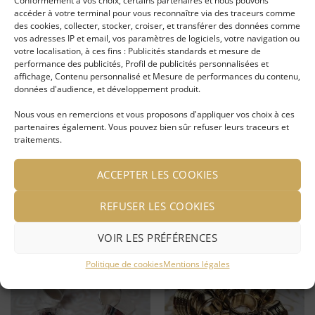
Conformément à vos choix, certains partenaires et nous pouvons
accéder à votre terminal pour vous reconnaître via des traceurs comme
Ajouter
Ajouter
des cookies, collecter, stocker, croiser, et transférer des données comme
à ma
à ma
vos adresses IP et email, vos paramètres de logiciels, votre navigation ou
liste
liste
d'envies
d'envies
votre localisation, à ces fins : Publicités standards et mesure de
performance des publicités, Profil de publicités personnalisées et
affichage, Contenu personnalisé et Mesure de performances du contenu,
données d'audience, et développement produit.
Nous vous en remercions et vous proposons d'appliquer vos choix à ces
partenaires également. Vous pouvez bien sûr refuser leurs traceurs et
traitements.
Anneau doré ouvert
Bague S dorée
Orphée
ACCEPTER LES COOKIES
LIRE LA SUITE
LIRE LA SUITE
REFUSER LES COOKIES
Se connecter pour voir le
Se connecter pour voir le
prix
prix
VOIR LES PRÉFÉRENCES
Politique de cookies
Mentions légales
Ajouter
Ajouter
à ma
à ma
liste
liste