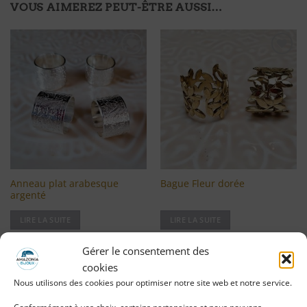
VOUS AIMEREZ PEUT-ÊTRE AUSSI…
Ajouter
Ajouter
à ma
à ma
liste
liste
d'envies
d'envies
Anneau plat arabesque
Bague Fleur dorée
argenté
LIRE LA SUITE
LIRE LA SUITE
Se connecter pour voir le
Se connecter pour voir le
Gérer le consentement des
cookies
prix
prix
Nous utilisons des cookies pour optimiser notre site web et notre service.