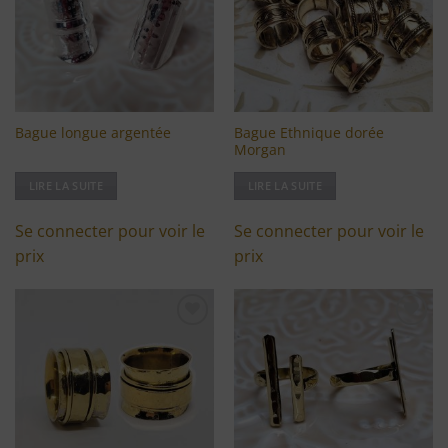
d'envies
d'envies
Bague Ethnique dorée
Bague longue argentée
Morgan
LIRE LA SUITE
LIRE LA SUITE
Se connecter pour voir le
Se connecter pour voir le
prix
prix
Ajouter
Ajouter
à ma
à ma
liste
liste
d'envies
d'envies