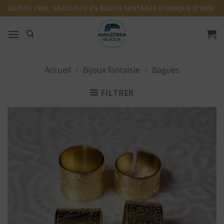
Passer
DEPUIS 1990, GROSSISTE EN BIJOUX FANTAISIE ETHNIQUE D'INDE
au
contenu
Accueil
/
Bijoux fantaisie
/
Bagues
FILTRER
Ajouter
à ma
liste
d'envies