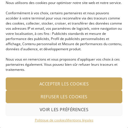
Nous utilisons des cookies pour optimiser notre site web et notre service.
LIRE LA SUITE
LIRE LA SUITE
Conformément à vos choix, certains partenaires et nous pouvons
Se connecter pour voir le
Se connecter pour voir le
accéder à votre terminal pour vous reconnaître via des traceurs comme
prix
prix
des cookies, collecter, stocker, croiser, et transférer des données comme
vos adresses IP et email, vos paramètres de logiciels, votre navigation ou
votre localisation, à ces fins : Publicités standards et mesure de
performance des publicités, Profil de publicités personnalisées et
affichage, Contenu personnalisé et Mesure de performances du contenu,
Ajouter
Ajouter
données d'audience, et développement produit.
à ma
à ma
liste
liste
Nous vous en remercions et vous proposons d'appliquer vos choix à ces
d'envies
d'envies
partenaires également. Vous pouvez bien sûr refuser leurs traceurs et
traitements.
ACCEPTER LES COOKIES
REFUSER LES COOKIES
Maracas Hochet
MARACAS PINOCCHIO
LIRE LA SUITE
LIRE LA SUITE
VOIR LES PRÉFÉRENCES
Se connecter pour voir le
Se connecter pour voir le
Politique de cookies
Mentions légales
prix
prix