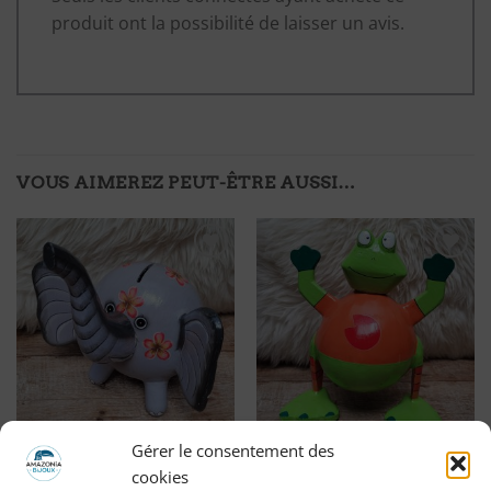
produit ont la possibilité de laisser un avis.
VOUS AIMEREZ PEUT-ÊTRE AUSSI…
Ajouter
Ajouter
à ma
à ma
liste
liste
d'envies
d'envies
Gérer le consentement des
Tirelire ÉLÉPHANT
Tirelire GRENOUILLE
cookies