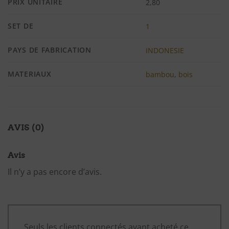
PRIX UNITAIRE
2,80
SET DE
1
PAYS DE FABRICATION
INDONESIE
MATERIAUX
bambou
,
bois
AVIS (0)
Avis
Il n’y a pas encore d’avis.
Seuls les clients connectés ayant acheté ce