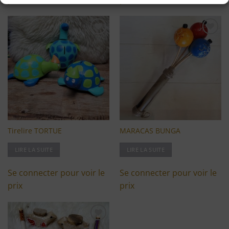
Ajouter
Ajouter
à ma
à ma
liste
liste
d'envies
d'envies
Tirelire TORTUE
MARACAS BUNGA
LIRE LA SUITE
LIRE LA SUITE
Se connecter pour voir le
Se connecter pour voir le
prix
prix
Ajouter