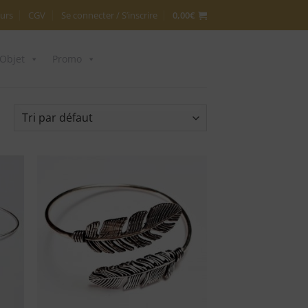
urs
CGV
Se connecter / S’inscrire
0,00
€
Objet
Promo
ter
Ajouter
ma
à ma
te
liste
vies
d'envies