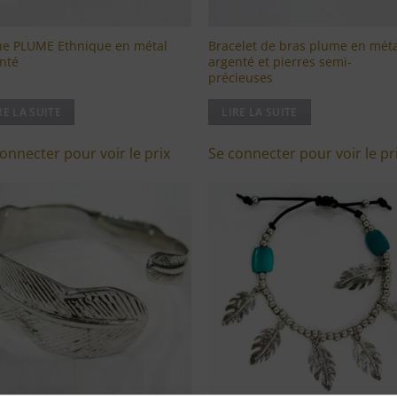
e PLUME Ethnique en métal
Bracelet de bras plume en mét
nté
argenté et pierres semi-
précieuses
RE LA SUITE
LIRE LA SUITE
onnecter pour voir le prix
Se connecter pour voir le pr
Ajouter
Ajou
à ma
à 
liste
lis
d'envies
d'en