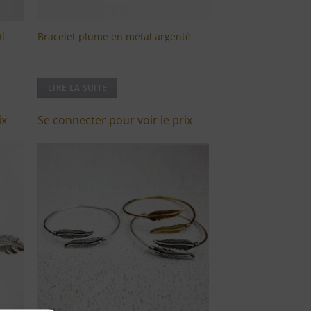
al
Bracelet plume en métal argenté
LIRE LA SUITE
ix
Se connecter pour voir le prix
ter
Ajouter
ma
à ma
te
liste
vies
d'envies