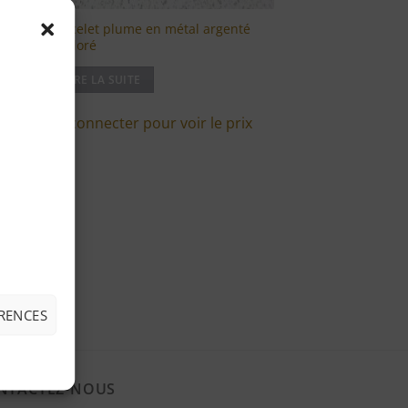
té
Bracelet plume en métal argenté
ou doré
LIRE LA SUITE
ix
Se connecter pour voir le prix
ÉRENCES
NTACTEZ-NOUS