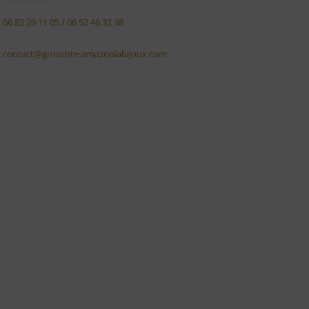
06 82 20 11 05
/
06 52 46 32 38
contact@grossiste-amazoniabijoux.com