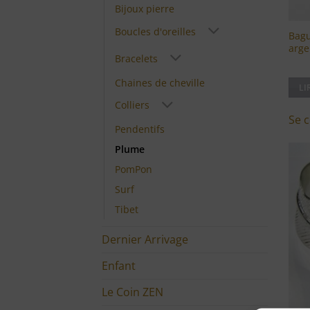
Bijoux pierre
Boucles d'oreilles
Bagu
arge
Bracelets
Chaines de cheville
LI
Colliers
Se c
Pendentifs
Plume
PomPon
Surf
Tibet
Dernier Arrivage
Enfant
Le Coin ZEN