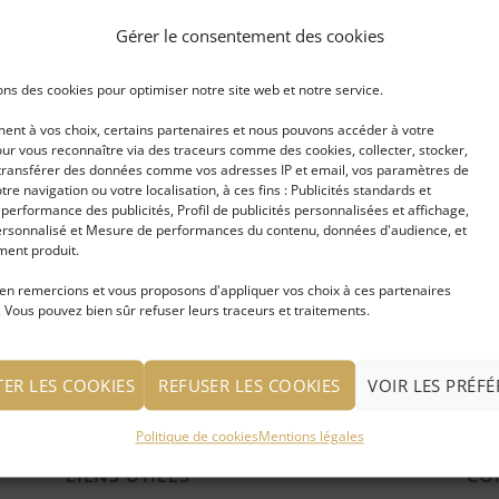
elet plume en métal argenté
Bracelet plume en métal argen
Gérer le consentement des cookies
oré
et perle de verre turquoise
ons des cookies pour optimiser notre site web et notre service.
RE LA SUITE
LIRE LA SUITE
nt à vos choix, certains partenaires et nous pouvons accéder à votre
onnecter pour voir le prix
Se connecter pour voir le pr
ur vous reconnaître via des traceurs comme des cookies, collecter, stocker,
t transférer des données comme vos adresses IP et email, vos paramètres de
votre navigation ou votre localisation, à ces fins : Publicités standards et
erformance des publicités, Profil de publicités personnalisées et affichage,
rsonnalisé et Mesure de performances du contenu, données d'audience, et
ent produit.
en remercions et vous proposons d'appliquer vos choix à ces partenaires
 Vous pouvez bien sûr refuser leurs traceurs et traitements.
TER LES COOKIES
REFUSER LES COOKIES
VOIR LES PRÉF
Politique de cookies
Mentions légales
LIENS UTILES
CO