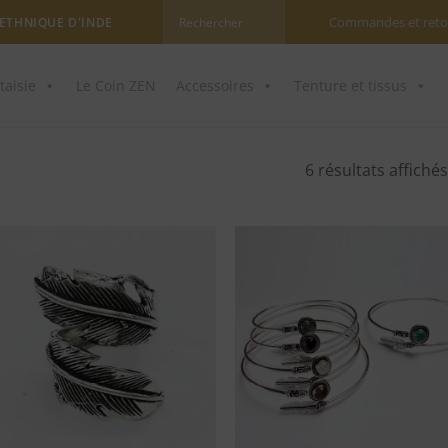
Commandes et reto
 ETHNIQUE D'INDE
taisie
Le Coin ZEN
Accessoires
Tenture et tissus
6 résultats affichés
Ajouter
Ajou
à ma
à 
liste
lis
d'envies
d'en