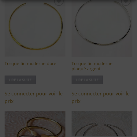
Ajouter
Ajouter
à ma
à ma
liste
liste
d'envies
d'envies
Torque fin moderne
Torque fin moderne doré
plaqué argent
LIRE LA SUITE
LIRE LA SUITE
Se connecter pour voir le
Se connecter pour voir le
prix
prix
Ajouter
Ajouter
à ma
à ma
liste
liste