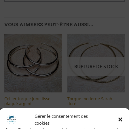
VOUS AIMEREZ PEUT-ÊTRE AUSSI…
Ajouter
Ajouter
à ma
à ma
liste
liste
d'envies
d'envies
RUPTURE DE STOCK
Collier torque June lisse
Torque moderne Sarah
plaqué argent
doré
LIRE LA SUITE
LIRE LA SUITE
Gérer le consentement des
cookies
Se connecter pour voir le
Se connecter pour voir le