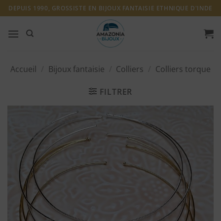
Passer
DEPUIS 1990, GROSSISTE EN BIJOUX FANTAISIE ETHNIQUE D'INDE
au
contenu
Accueil
/
Bijoux fantaisie
/
Colliers
/
Colliers torque
FILTRER
Ajouter
à ma
liste
d'envies