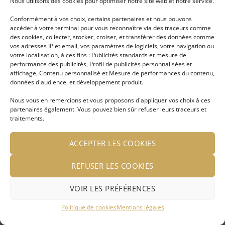
Nous utilisons des cookies pour optimiser notre site web et notre service.
prix
prix
Conformément à vos choix, certains partenaires et nous pouvons
accéder à votre terminal pour vous reconnaître via des traceurs comme
des cookies, collecter, stocker, croiser, et transférer des données comme
vos adresses IP et email, vos paramètres de logiciels, votre navigation ou
Ajouter
Ajouter
votre localisation, à ces fins : Publicités standards et mesure de
à ma
à ma
performance des publicités, Profil de publicités personnalisées et
liste
liste
d'envies
d'envies
affichage, Contenu personnalisé et Mesure de performances du contenu,
données d'audience, et développement produit.
Nous vous en remercions et vous proposons d'appliquer vos choix à ces
partenaires également. Vous pouvez bien sûr refuser leurs traceurs et
traitements.
Collier torque moderne en
Torque moderne Orphée
ACCEPTER LES COOKIES
métal argenté
doré
REFUSER LES COOKIES
LIRE LA SUITE
LIRE LA SUITE
Se connecter pour voir le
Se connecter pour voir le
VOIR LES PRÉFÉRENCES
prix
prix
Politique de cookies
Mentions légales