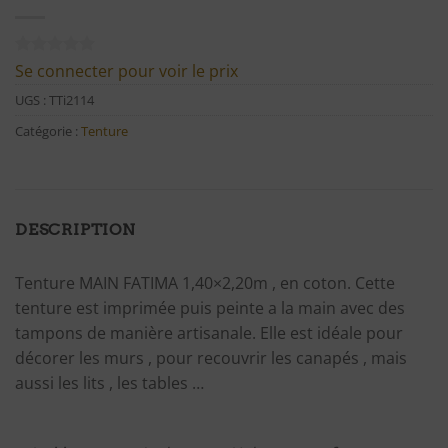
Noté
1
5
sur
Se connecter pour voir le prix
5 basé sur
notation
UGS :
TTi2114
client
Catégorie :
Tenture
DESCRIPTION
Tenture MAIN FATIMA 1,40×2,20m , en coton. Cette
tenture est imprimée puis peinte a la main avec des
tampons de manière artisanale. Elle est idéale pour
décorer les murs , pour recouvrir les canapés , mais
aussi les lits , les tables …