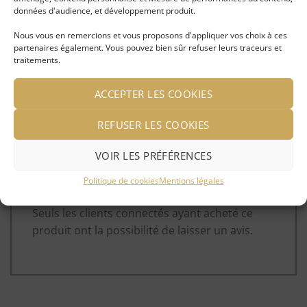
données d'audience, et développement produit.
Nous vous en remercions et vous proposons d'appliquer vos choix à ces
1 avis pour
Tenture MAIN FATIMA 1,40×2,20m
partenaires également. Vous pouvez bien sûr refuser leurs traceurs et
traitements.
Note
5
sur
lorenza.ichiza
(client confirmé)
–
15 février
ACCEPTER LES COOKIES
5
2022
REFUSER LES COOKIES
De très bonne qualité, je recommande
VOIR LES PRÉFÉRENCES
Politique de cookies
Mentions légales
Seuls les clients connectés ayant acheté ce
produit ont la possibilité de laisser un avis.