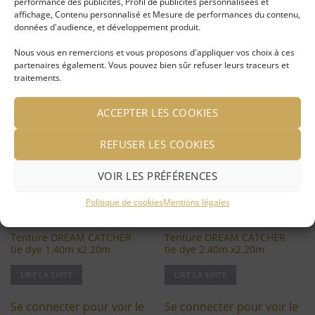
performance des publicités, Profil de publicités personnalisées et
affichage, Contenu personnalisé et Mesure de performances du contenu,
données d'audience, et développement produit.
Nous vous en remercions et vous proposons d'appliquer vos choix à ces
VOUS AIMEREZ PEUT-ÊTRE AUSSI…
partenaires également. Vous pouvez bien sûr refuser leurs traceurs et
traitements.
ACCEPTER LES COOKIES
Ajouter
Ajouter
à ma
à ma
liste
liste
REFUSER LES COOKIES
d'envies
d'envies
VOIR LES PRÉFÉRENCES
Politique de cookies
Mentions légales
Tenture DREAM CATCHER
Tenture DREAM CATCHER
tie dye 1.40m x2.20m
tie dye 2.40m x2.20m
LIRE LA SUITE
LIRE LA SUITE
Se connecter pour voir le
Se connecter pour voir le