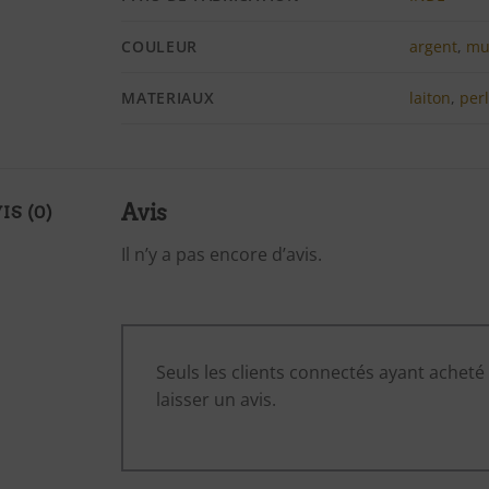
COULEUR
argent
,
mul
MATERIAUX
laiton
,
per
Avis
IS (0)
Il n’y a pas encore d’avis.
Seuls les clients connectés ayant acheté 
laisser un avis.