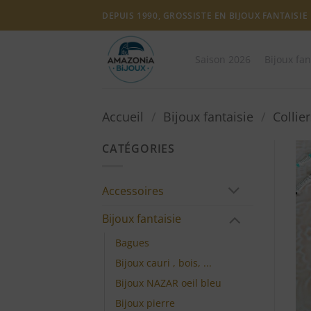
Passer
DEPUIS 1990, GROSSISTE EN BIJOUX FANTAISIE
au
contenu
Saison 2026
Bijoux fan
Accueil
/
Bijoux fantaisie
/
Collie
CATÉGORIES
Accessoires
Bijoux fantaisie
Bagues
Bijoux cauri , bois, ...
Bijoux NAZAR oeil bleu
Bijoux pierre