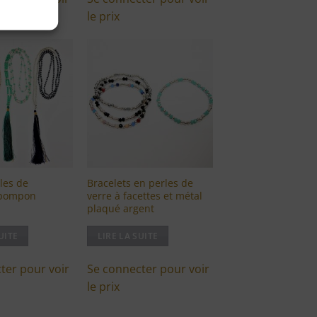
le prix
Ajouter
Ajouter
à ma
à ma
liste
liste
d'envies
d'envies
les de
Bracelets en perles de
t pompon
verre à facettes et métal
plaqué argent
UITE
LIRE LA SUITE
ter pour voir
Se connecter pour voir
le prix