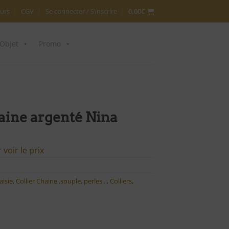
urs
CGV
Se connecter / S’inscrire
0,00
€
Objet
Promo
aine argenté Nina
voir le prix
aisie
,
Collier Chaine ,souple, perles...
,
Colliers
,