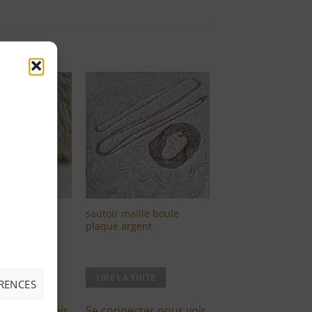
Ajouter
Ajouter
à ma
à ma
liste
liste
d'envies
d'envies
ine argenté
sautoir maille boule
plaqué argent
UITE
LIRE LA SUITE
ÉRENCES
ter pour voir
Se connecter pour voir