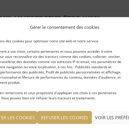
OUS AIMEREZ PEUT-ÊTRE AUSSI…
Gérer le consentement des cookies
ons des cookies pour optimiser notre site web et notre service.
Ajouter
Ajouter
à ma
à ma
nt à vos choix, certains partenaires et nous pouvons accéder à votre
liste
liste
ur vous reconnaître via des traceurs comme des cookies, collecter, stocker,
d'envies
d'envies
t transférer des données comme vos adresses IP et email, vos paramètres de
votre navigation ou votre localisation, à ces fins : Publicités standards et
erformance des publicités, Profil de publicités personnalisées et affichage,
rsonnalisé et Mesure de performances du contenu, données d'audience, et
ent produit.
celets 3rangs en
Créoles argentées
Collier cha
en remercions et vous proposons d'appliquer vos choix à ces partenaires
les de verre à
pampilles et perles
Nina
 Vous pouvez bien sûr refuser leurs traceurs et traitements.
ettes et métal plaqué
ent
IRE LA SUITE
LIRE LA SUITE
LIRE LA S
TER LES COOKIES
REFUSER LES COOKIES
VOIR LES PRÉF
 connecter pour voir
Se connecter pour voir
Se connec