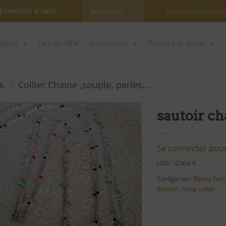
Commandes et reto
 ETHNIQUE D'INDE
taisie
Le Coin ZEN
Accessoires
Tenture et tissus
rs
/
Collier Chaine ,souple, perles...
sautoir ch
Ajouter
à ma
Se connecter pour 
liste
UGS :
i2364-A
d'envies
Catégories :
Bijoux fant
Sautoir , long collier