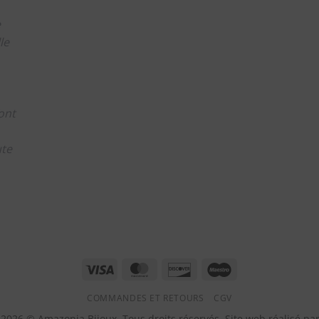
e
le
ont
ute
m
Visa
MasterCard
Discover
Maestro
COMMANDES ET RETOURS
CGV
2026 © Amazonia Bijoux. Tous droits réservés. Site web réalisé pa