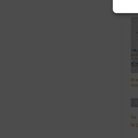
le 
Bra
Ni
L
Se
le 