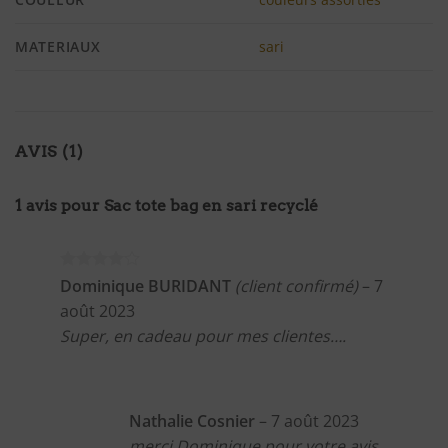
MATERIAUX
sari
AVIS (1)
1 avis pour
Sac tote bag en sari recyclé
Note
4
Dominique BURIDANT
(client confirmé)
–
7
sur 5
août 2023
Super, en cadeau pour mes clientes….
Nathalie Cosnier
–
7 août 2023
merci Dominique pour votre avis ,