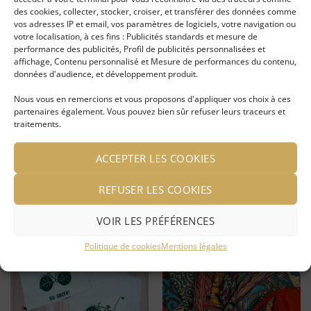
liste
liste
des cookies, collecter, stocker, croiser, et transférer des données comme
d'envies
d'envies
vos adresses IP et email, vos paramètres de logiciels, votre navigation ou
RUPTURE DE STOCK
votre localisation, à ces fins : Publicités standards et mesure de
performance des publicités, Profil de publicités personnalisées et
affichage, Contenu personnalisé et Mesure de performances du contenu,
données d'audience, et développement produit.
Nous vous en remercions et vous proposons d'appliquer vos choix à ces
Foulard soie en sari recyclé
Foulard soie en sari recyclé
partenaires également. Vous pouvez bien sûr refuser leurs traceurs et
0,25 x 1m
0,50×180
traitements.
LIRE LA SUITE
LIRE LA SUITE
ACCEPTER LES COOKIES
Se connecter pour voir le
Se connecter pour voir le
REFUSER LES COOKIES
prix
prix
VOIR LES PRÉFÉRENCES
Politique de cookies
Mentions légales
Ajouter
Ajouter
à ma
à ma
liste
liste
d'envies
d'envies