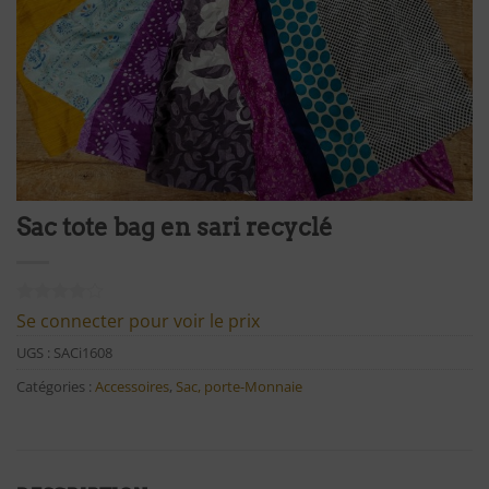
Sac tote bag en sari recyclé
Noté
1
4
Se connecter pour voir le prix
sur 5
basé sur
UGS :
SACi1608
notation
Catégories :
Accessoires
,
Sac, porte-Monnaie
client