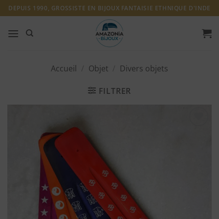
Passer
DEPUIS 1990, GROSSISTE EN BIJOUX FANTAISIE ETHNIQUE D'INDE
au
contenu
Accueil
/
Objet
/
Divers objets
FILTRER
Ajouter
à ma
liste
d'envies