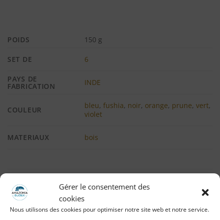
POIDS
150 g
SET DE
6
PAYS DE
INDE
FABRICATION
bleu
,
fushia
,
noir
,
orange
,
prune
,
vert
,
COULEUR
violet
MATERIAUX
bois
Gérer le consentement des
AVIS (0)
cookies
Nous utilisons des cookies pour optimiser notre site web et notre service.
Avis