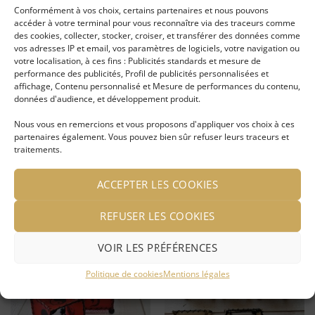
Conformément à vos choix, certains partenaires et nous pouvons
Il n’y a pas encore d’avis.
accéder à votre terminal pour vous reconnaître via des traceurs comme
des cookies, collecter, stocker, croiser, et transférer des données comme
vos adresses IP et email, vos paramètres de logiciels, votre navigation ou
votre localisation, à ces fins : Publicités standards et mesure de
performance des publicités, Profil de publicités personnalisées et
affichage, Contenu personnalisé et Mesure de performances du contenu,
Seuls les clients connectés ayant acheté ce
données d'audience, et développement produit.
produit ont la possibilité de laisser un avis.
Nous vous en remercions et vous proposons d'appliquer vos choix à ces
partenaires également. Vous pouvez bien sûr refuser leurs traceurs et
traitements.
ACCEPTER LES COOKIES
VOUS AIMEREZ PEUT-ÊTRE AUSSI…
REFUSER LES COOKIES
VOIR LES PRÉFÉRENCES
Ajouter
Ajouter
Politique de cookies
Mentions légales
à ma
à ma
liste
liste
d'envies
d'envies