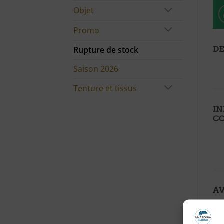
Objet
Promo
Rupture de stock
DE
Saison 2026
Tenture et tissus
I
C
AV