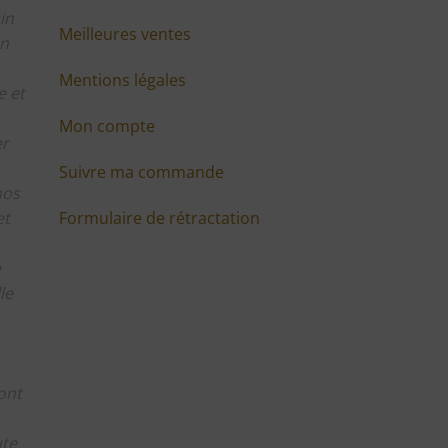
in
Meilleures ventes
en
Mentions légales
 et
Mon compte
er
Suivre ma commande
nos
Formulaire de rétractation
et
e
le
ont
ute