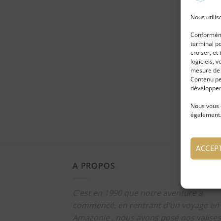
Nous utilis
Conforméme
terminal po
croiser, e
logiciels, 
mesure de p
Contenu pe
développem
Nous vous 
également.
ACCEP
A PROPOS
C'est en 1990 que notre aventure a
commencé, en rentrant d'un voyage en
Amazonie , nous avons posé nos valises