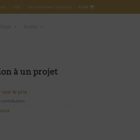
urs
CGV
Se connecter / S’inscrire
0,00
€
Objet
Promo
on à un projet
voir le prix
-contribution
stock