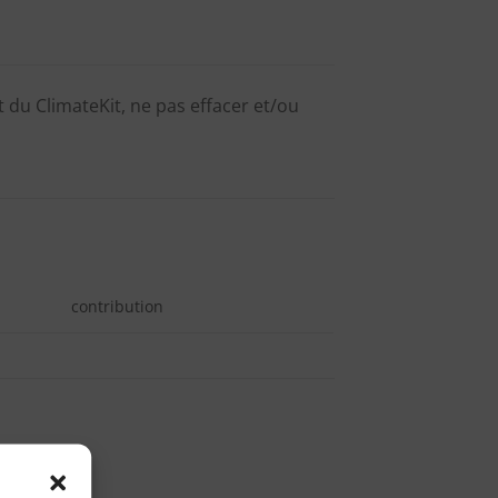
 du ClimateKit, ne pas effacer et/ou
contribution