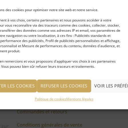
ons des cookies pour optimiser notre site web et notre service.
nt à vos choix, certains partenaires et nous pouvons accéder à votre
Seuls les clients connectés ayant acheté 
ur vous reconnaître via des traceurs comme des cookies, collecter, stocker,
laisser un avis.
t transférer des données comme vos adresses IP et email, vos paramètres de
votre navigation ou votre localisation, à ces fins : Publicités standards et
erformance des publicités, Profil de publicités personnalisées et affichage,
rsonnalisé et Mesure de performances du contenu, données d'audience, et
ent produit.
en remercions et vous proposons d'appliquer vos choix à ces partenaires
 Vous pouvez bien sûr refuser leurs traceurs et traitements.
TER LES COOKIES
REFUSER LES COOKIES
VOIR LES PRÉF
LIENS UTILES
CO
Politique de cookies
Mentions légales
Commandes et retours
Conditions générales de vente
 sur