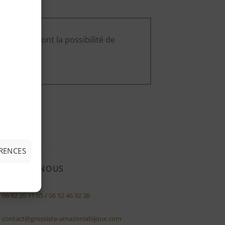
ce produit ont la possibilité de
ÉRENCES
NTACTEZ-NOUS
06 82 20 11 05
/
06 52 46 32 38
contact@grossiste-amazoniabijoux.com