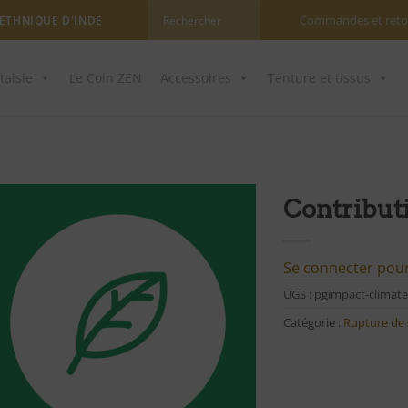
Commandes et reto
 ETHNIQUE D'INDE
taisie
Le Coin ZEN
Accessoires
Tenture et tissus
Contributi
Ajouter
à ma
Se connecter pour 
liste
UGS :
pgimpact-climate
d'envies
Catégorie :
Rupture de 