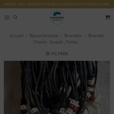
Passer
DEPUIS 1990, GROSSISTE EN BIJOUX FANTAISIE ETHNIQUE D'INDE
au
contenu
Accueil
/
Bijoux fantaisie
/
Bracelets
/
Bracelet
Chaine , Souple , Perles ..
FILTRER
Ajouter
à ma
liste
d'envies