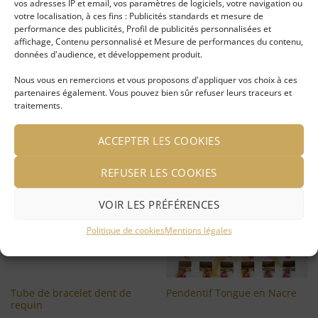
vos adresses IP et email, vos paramètres de logiciels, votre navigation ou
produit ont la possibilité de laisser un avis.
votre localisation, à ces fins : Publicités standards et mesure de
performance des publicités, Profil de publicités personnalisées et
affichage, Contenu personnalisé et Mesure de performances du contenu,
données d'audience, et développement produit.
Nous vous en remercions et vous proposons d'appliquer vos choix à ces
partenaires également. Vous pouvez bien sûr refuser leurs traceurs et
traitements.
VOUS AIMEREZ PEUT-ÊTRE AUSSI…
ACCEPTER LES COOKIES
-50%
Ajouter
Ajouter
REFUSER LES COOKIES
à ma
à ma
liste
liste
d'envies
d'envies
VOIR LES PRÉFÉRENCES
Politique de cookies
Mentions légales
Tube de bracelet dent de
Pendentif Tongue en Nacre
requin