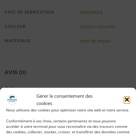
PAYS DE FABRICATION
INDONESIE
COULEUR
couleur naturelle
MATERIAUX
dent de requin
AVIS (0)
Avis
Gérer le consentement des
Il n’y a pas encore d’avis.
cookies
Nous utilisons des cookies pour optimiser notre site web et notre service.
Conformément à vos choix, certains partenaires et nous pouvons
accéder à votre terminal pour vous reconnaître via des traceurs comme
Seuls les clients connectés ayant acheté ce
des cookies, collecter, stocker, croiser, et transférer des données comme