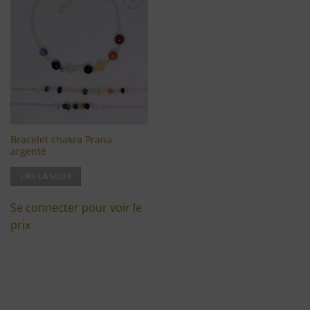
Ajouter
à ma
liste
d'envies
Bracelet chakra Prana
argenté
LIRE LA SUITE
Se connecter pour voir le
prix