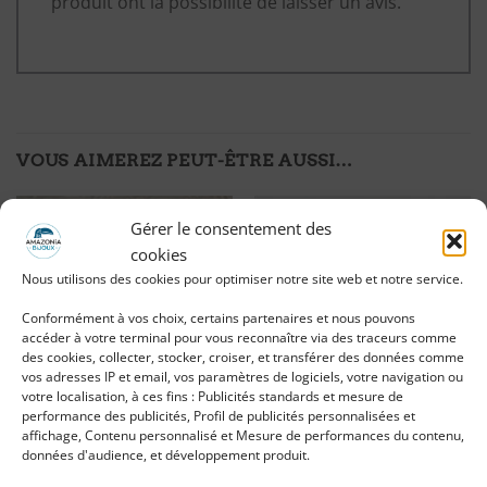
produit ont la possibilité de laisser un avis.
VOUS AIMEREZ PEUT-ÊTRE AUSSI…
Gérer le consentement des
Ajouter
Ajouter
cookies
à ma
à ma
Nous utilisons des cookies pour optimiser notre site web et notre service.
liste
liste
d'envies
d'envies
Conformément à vos choix, certains partenaires et nous pouvons
accéder à votre terminal pour vous reconnaître via des traceurs comme
des cookies, collecter, stocker, croiser, et transférer des données comme
vos adresses IP et email, vos paramètres de logiciels, votre navigation ou
votre localisation, à ces fins : Publicités standards et mesure de
performance des publicités, Profil de publicités personnalisées et
affichage, Contenu personnalisé et Mesure de performances du contenu,
Pendentif Fleur de Vie
Pendentif Arbre de Vie en
données d'audience, et développement produit.
argenté et pierres
pierre