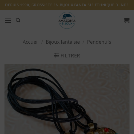
Passer
DEPUIS 1990, GROSSISTE EN BIJOUX FANTAISIE ETHNIQUE D'INDE
au
contenu
Accueil
/
Bijoux fantaisie
/
Pendentifs
FILTRER
Ajouter
à ma
liste
d'envies