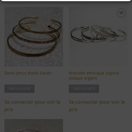
Ajouter
Ajouter
à ma
à ma
liste
liste
d'envies
d'envies
Bracelet ethnique Sophia
Demi-Joncs dorés Sarah
plaqué argent
LIRE LA SUITE
LIRE LA SUITE
Se connecter pour voir le
Se connecter pour voir le
prix
prix