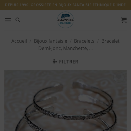
Passer
DEPUIS 1990, GROSSISTE EN BIJOUX FANTAISIE ETHNIQUE D'INDE
au
contenu
Accueil
/
Bijoux fantaisie
/
Bracelets
/
Bracelet
Demi-Jonc, Manchette, ...
FILTRER
Ajouter
à ma
liste
d'envies