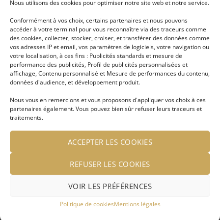
Nous utilisons des cookies pour optimiser notre site web et notre service.
Se connecter pour voir le
Se connecter pour voir le
prix
prix
Conformément à vos choix, certains partenaires et nous pouvons
accéder à votre terminal pour vous reconnaître via des traceurs comme
des cookies, collecter, stocker, croiser, et transférer des données comme
vos adresses IP et email, vos paramètres de logiciels, votre navigation ou
votre localisation, à ces fins : Publicités standards et mesure de
Ajouter
Ajouter
performance des publicités, Profil de publicités personnalisées et
à ma
à ma
affichage, Contenu personnalisé et Mesure de performances du contenu,
liste
liste
d'envies
d'envies
données d'audience, et développement produit.
Nous vous en remercions et vous proposons d'appliquer vos choix à ces
partenaires également. Vous pouvez bien sûr refuser leurs traceurs et
traitements.
ACCEPTER LES COOKIES
Jonc Semainier plaqué
Sept Joncs ou semainier
argent
rigide plaqué argent
Melissa
REFUSER LES COOKIES
LIRE LA SUITE
LIRE LA SUITE
VOIR LES PRÉFÉRENCES
Se connecter pour voir le
Se connecter pour voir le
Politique de cookies
Mentions légales
prix
prix