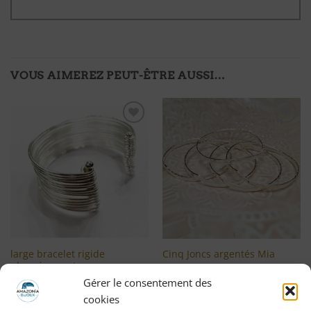
VOUS AIMEREZ PEUT-ÊTRE AUSSI…
Ajouter
Ajouter
à ma
à ma
liste
liste
d'envies
d'envies
large bracelet rigide
Cinq Joncs argentés Mia
plaqué argent
Gérer le consentement des
LIRE LA SUITE
LIRE LA SUITE
cookies