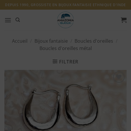
Passer
DEPUIS 1990, GROSSISTE EN BIJOUX FANTAISIE ETHNIQUE D'INDE
au
contenu
Accueil
/
Bijoux fantaisie
/
Boucles d'oreilles
/
Boucles d'oreilles métal
FILTRER
Ajouter
à ma
liste
d'envies