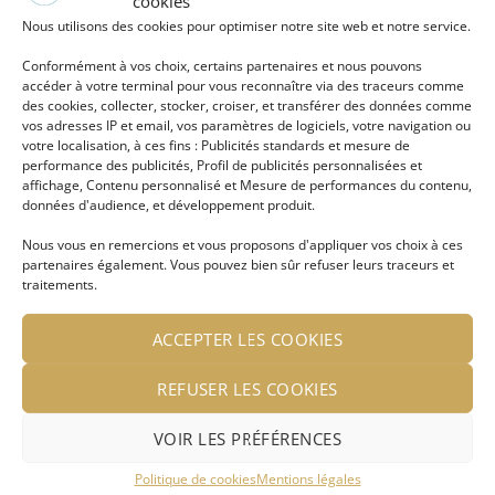
cookies
Nous utilisons des cookies pour optimiser notre site web et notre service.
LIRE LA SUITE
LIRE LA SUITE
Conformément à vos choix, certains partenaires et nous pouvons
Se connecter pour voir le
Se connecter pour voir le
accéder à votre terminal pour vous reconnaître via des traceurs comme
prix
prix
des cookies, collecter, stocker, croiser, et transférer des données comme
vos adresses IP et email, vos paramètres de logiciels, votre navigation ou
votre localisation, à ces fins : Publicités standards et mesure de
performance des publicités, Profil de publicités personnalisées et
affichage, Contenu personnalisé et Mesure de performances du contenu,
Ajouter
Ajouter
données d'audience, et développement produit.
à ma
à ma
liste
liste
d'envies
d'envies
Nous vous en remercions et vous proposons d'appliquer vos choix à ces
partenaires également. Vous pouvez bien sûr refuser leurs traceurs et
traitements.
ACCEPTER LES COOKIES
Bracelet Lili martelé
Boucle d’oreille en métal
REFUSER LES COOKIES
plaqué argent
martelé et argenté
VOIR LES PRÉFÉRENCES
LIRE LA SUITE
LIRE LA SUITE
Politique de cookies
Mentions légales