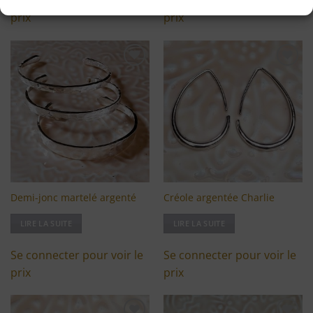
Se connecter pour voir le
Se connecter pour voir le
prix
prix
Ajouter
Ajouter
à ma
à ma
liste
liste
d'envies
d'envies
Demi-jonc martelé argenté
Créole argentée Charlie
LIRE LA SUITE
LIRE LA SUITE
Se connecter pour voir le
Se connecter pour voir le
prix
prix