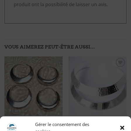
produit ont la possibilité de laisser un avis.
VOUS AIMEREZ PEUT-ÊTRE AUSSI…
Ajouter
Ajouter
à ma
à ma
liste
liste
d'envies
d'envies
Grande Créole argentée
Collier torque moderne en
Gérer le consentement des
Clara
métal argenté