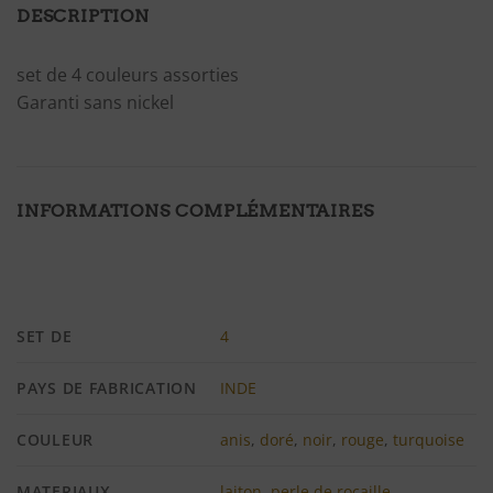
DESCRIPTION
set de 4 couleurs assorties
Garanti sans nickel
INFORMATIONS COMPLÉMENTAIRES
SET DE
4
PAYS DE FABRICATION
INDE
COULEUR
anis
,
doré
,
noir
,
rouge
,
turquoise
MATERIAUX
laiton
,
perle de rocaille