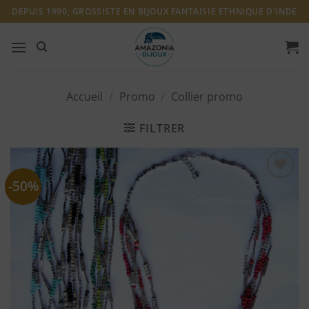
Passer
DEPUIS 1990, GROSSISTE EN BIJOUX FANTAISIE ETHNIQUE D'INDE
au
contenu
Accueil
/
Promo
/
Collier promo
FILTRER
-50%
Ajouter
à ma
liste
d'envies