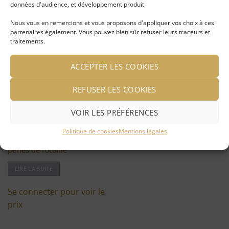
données d'audience, et développement produit.
VOUS AIMEREZ PEUT-ÊTRE AUSSI…
Nous vous en remercions et vous proposons d'appliquer vos choix à ces
partenaires également. Vous pouvez bien sûr refuser leurs traceurs et
traitements.
-50%
Ajouter
à ma
ACCEPTER LES COOKIES
liste
d'envies
REFUSER LES COOKIES
VOIR LES PRÉFÉRENCES
Politique de cookies
Mentions légales
Collier multirang doré et
perles de rocaille
LIRE LA SUITE
Se connecter pour voir le
prix