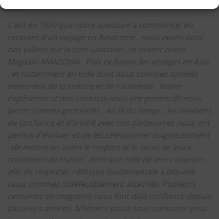
C'est en 1990 que notre aventure a commencé, en
rentrant d'un voyage en Amazonie , nous avons posé
nos valises sur la cote Landaise , et ouvert notre
Magasin AMAZONIA .
Puis ce furent les voyages en Asie
, et notamment en Inde dont nous sommes tombés
amoureux de la culture et de l'artisanat .
Notre
expérience et nos contacts nous ont permis de nous
lancer comme grossistes .
Au fil du temps , les relations
de confiance et d'amitié avec nos partenaires nous ont
permis d'évoluer et de les sélectionner soigneusement
, de mettre en avant le respect et le souci de leurs
conditions de travail , ainsi que celle de leurs ouvriers ,
afin de respecter l'éthique fondamentale a laquelle
nous sommes indéfectiblement attachés.
Plusieurs
centaines de magasins nous font déjà confiance depuis
plusieurs années.
N’hésitez pas à nous contacter pour