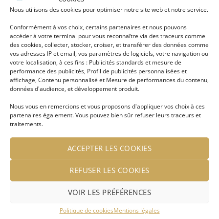
Nous utilisons des cookies pour optimiser notre site web et notre service.
Avis
Conformément à vos choix, certains partenaires et nous pouvons
accéder à votre terminal pour vous reconnaître via des traceurs comme
Il n’y a pas encore d’avis.
des cookies, collecter, stocker, croiser, et transférer des données comme
vos adresses IP et email, vos paramètres de logiciels, votre navigation ou
votre localisation, à ces fins : Publicités standards et mesure de
performance des publicités, Profil de publicités personnalisées et
affichage, Contenu personnalisé et Mesure de performances du contenu,
données d'audience, et développement produit.
Seuls les clients connectés ayant acheté ce
produit ont la possibilité de laisser un avis.
Nous vous en remercions et vous proposons d'appliquer vos choix à ces
partenaires également. Vous pouvez bien sûr refuser leurs traceurs et
traitements.
ACCEPTER LES COOKIES
REFUSER LES COOKIES
VOIR LES PRÉFÉRENCES
Politique de cookies
Mentions légales
A PROPOS