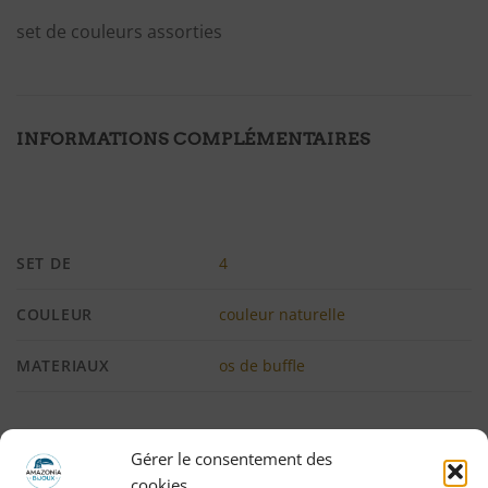
set de couleurs assorties
INFORMATIONS COMPLÉMENTAIRES
SET DE
4
COULEUR
couleur naturelle
MATERIAUX
os de buffle
Gérer le consentement des
AVIS (0)
cookies