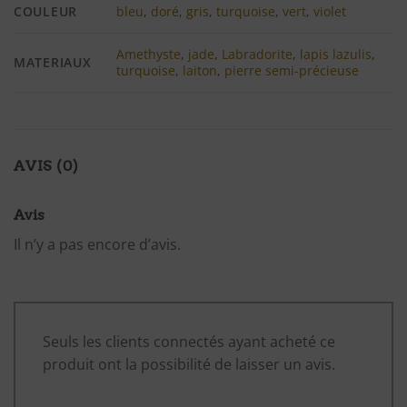
COULEUR
bleu
,
doré
,
gris
,
turquoise
,
vert
,
violet
Amethyste
,
jade
,
Labradorite
,
lapis lazulis
,
MATERIAUX
turquoise
,
laiton
,
pierre semi-précieuse
AVIS (0)
Avis
Il n’y a pas encore d’avis.
Seuls les clients connectés ayant acheté ce
produit ont la possibilité de laisser un avis.