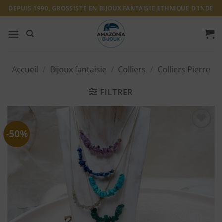
Passer
DEPUIS 1990, GROSSISTE EN BIJOUX FANTAISIE ETHNIQUE D'INDE
au
contenu
Accueil
/
Bijoux fantaisie
/
Colliers
/
Colliers Pierre
FILTRER
-50%
Ajouter
à ma
liste
d'envies