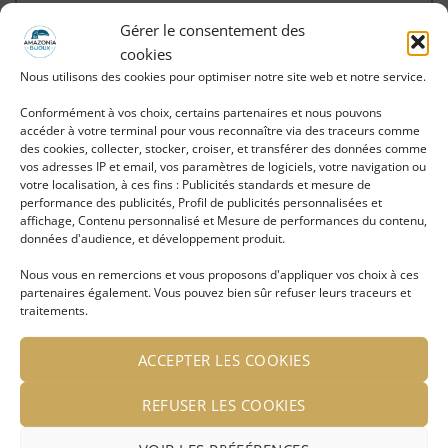
Gérer le consentement des
cookies
Nous utilisons des cookies pour optimiser notre site web et notre service.
VOUS AIMEREZ PEUT-ÊTRE AUSSI…
Conformément à vos choix, certains partenaires et nous pouvons
accéder à votre terminal pour vous reconnaître via des traceurs comme
des cookies, collecter, stocker, croiser, et transférer des données comme
vos adresses IP et email, vos paramètres de logiciels, votre navigation ou
Ajouter
Ajouter
votre localisation, à ces fins : Publicités standards et mesure de
à ma
à ma
performance des publicités, Profil de publicités personnalisées et
liste
liste
affichage, Contenu personnalisé et Mesure de performances du contenu,
d'envies
d'envies
données d'audience, et développement produit.
Nous vous en remercions et vous proposons d'appliquer vos choix à ces
partenaires également. Vous pouvez bien sûr refuser leurs traceurs et
traitements.
Bracelet Pierre semi-
Bracelet Pierre semi-
ACCEPTER LES COOKIES
précieuse sur chaine dorée
précieuse sur chaine dorée
REFUSER LES COOKIES
LIRE LA SUITE
LIRE LA SUITE