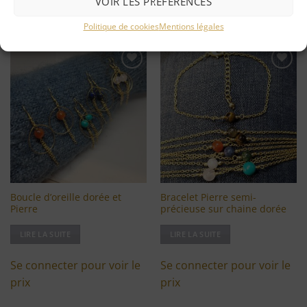
VOIR LES PRÉFÉRENCES
Se connecter pour voir le
Se connecter pour voir le
prix
prix
Politique de cookies
Mentions légales
Ajouter
Ajouter
à ma
à ma
liste
liste
d'envies
d'envies
Boucle d’oreille dorée et
Bracelet Pierre semi-
Pierre
précieuse sur chaine dorée
LIRE LA SUITE
LIRE LA SUITE
Se connecter pour voir le
Se connecter pour voir le
prix
prix