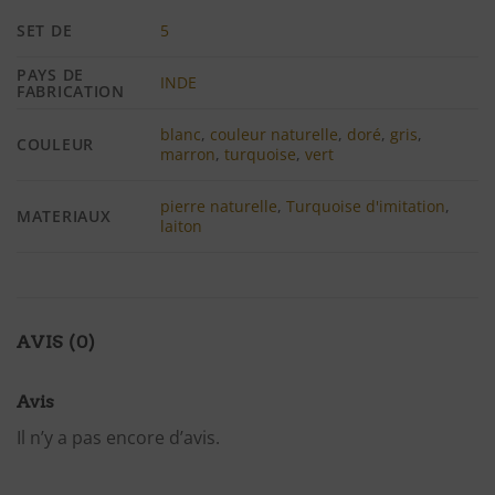
SET DE
5
PAYS DE
INDE
FABRICATION
blanc
,
couleur naturelle
,
doré
,
gris
,
COULEUR
marron
,
turquoise
,
vert
pierre naturelle
,
Turquoise d'imitation
,
MATERIAUX
laiton
AVIS (0)
Avis
Il n’y a pas encore d’avis.