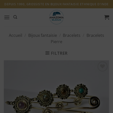
Passer
DEPUIS 1990, GROSSISTE EN BIJOUX FANTAISIE ETHNIQUE D'INDE
au
contenu
Accueil
/
Bijoux fantaisie
/
Bracelets
/
Bracelets
Pierre
FILTRER
Ajouter
à ma
liste
d'envies