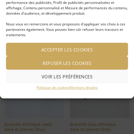
performance des publicités, Profil de publicités personnalisées et
affichage, Contenu personnalisé et Mesure de performances du contenu,
Bracelet ethnique June
Bracelet ethnique doré
données d'audience, et développement produit.
doré
Plume et pierres fines
Nous vous en remercions et vous proposons d'appliquer vos choix à ces
LIRE LA SUITE
LIRE LA SUITE
partenaires également. Vous pouvez bien sûr refuser leurs traceurs et
traitements.
Se connecter pour voir le
Se connecter pour voir le
prix
prix
ACCEPTER LES COOKIES
REFUSER LES COOKIES
Ajouter
Ajouter
VOIR LES PRÉFÉRENCES
à ma
à ma
liste
liste
d'envies
d'envies
Politique de cookies
Mentions légales
bracelet ethnique Leela
Bracelet Gaia ethnique
doré et pierres fines
doré et pierres fines