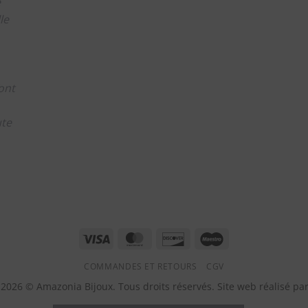
e
le
ont
ute
m
Visa
MasterCard
Discover
Maestro
COMMANDES ET RETOURS
CGV
2026 © Amazonia Bijoux. Tous droits réservés. Site web réalisé pa