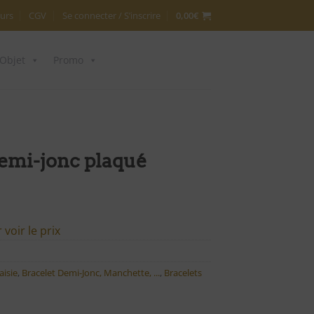
urs
CGV
Se connecter / S’inscrire
0,00
€
Objet
Promo
demi-jonc plaqué
voir le prix
aisie
,
Bracelet Demi-Jonc, Manchette, ...
,
Bracelets