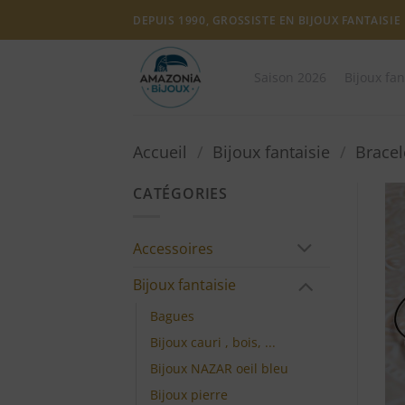
Passer
DEPUIS 1990, GROSSISTE EN BIJOUX FANTAISIE
au
contenu
Saison 2026
Bijoux fan
Accueil
/
Bijoux fantaisie
/
Bracel
CATÉGORIES
Accessoires
Bijoux fantaisie
Bagues
Bijoux cauri , bois, ...
Bijoux NAZAR oeil bleu
Bijoux pierre