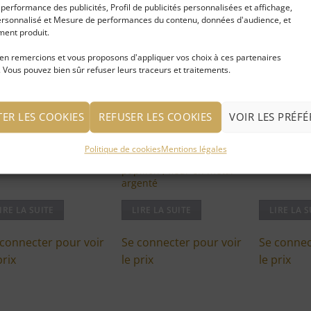
erformance des publicités, Profil de publicités personnalisées et affichage,
rsonnalisé et Mesure de performances du contenu, données d'audience, et
ent produit.
-50%
-50%
Ajouter
Ajouter
à ma
à ma
en remercions et vous proposons d'appliquer vos choix à ces partenaires
liste
liste
 Vous pouvez bien sûr refuser leurs traceurs et traitements.
d'envies
d'envies
TER LES COOKIES
REFUSER LES COOKIES
VOIR LES PRÉF
celet demi-jonc
Bracelet rigide arbre de
Bracelet L
Politique de cookies
Mentions légales
qué argent
vie , infinity , spirale ,
argent
papillon , fleur en métal
argenté
IRE LA SUITE
LIRE LA SUITE
LIRE LA S
 connecter pour voir
Se connecter pour voir
Se connec
prix
le prix
le prix