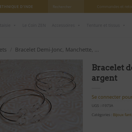
Commandes et reto
 ETHNIQUE D'INDE
taisie
Le Coin ZEN
Accessoires
Tenture et tissus
ets
/
Bracelet Demi-Jonc, Manchette, ...
Bracelet 
argent
Ajouter
à ma
liste
d'envies
Se connecter pour 
UGS :
i1973A
Catégories :
Bijoux fant