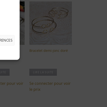
Ajouter
Ajouter
à ma
à ma
liste
liste
d'envies
d'envies
ÉRENCES
UNE plaqué
Bracelet demi-jonc doré
UITE
LIRE LA SUITE
ter pour voir
Se connecter pour voir
le prix