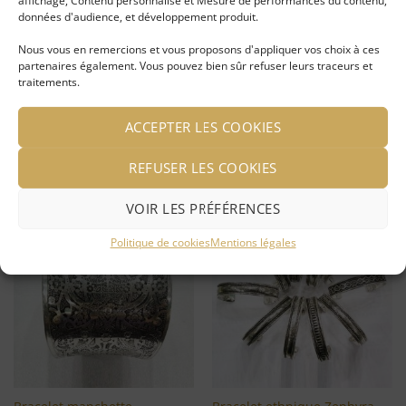
affichage, Contenu personnalisé et Mesure de performances du contenu,
données d'audience, et développement produit.
Nous vous en remercions et vous proposons d'appliquer vos choix à ces
Bague Ethnique Morgan
Bracelet touareg argenté
partenaires également. Vous pouvez bien sûr refuser leurs traceurs et
argentée
traitements.
LIRE LA SUITE
LIRE LA SUITE
ACCEPTER LES COOKIES
Se connecter pour voir le
Se connecter pour voir le
REFUSER LES COOKIES
prix
prix
VOIR LES PRÉFÉRENCES
Politique de cookies
Mentions légales
Ajouter
Ajouter
à ma
à ma
liste
liste
d'envies
d'envies