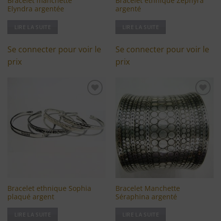
Bracelet manchette
Bracelet ethnique Zephyra
Elyndra argentée
argenté
LIRE LA SUITE
LIRE LA SUITE
Se connecter pour voir le
Se connecter pour voir le
prix
prix
Ajouter
Ajouter
à ma
à ma
liste
liste
d'envies
d'envies
Bracelet ethnique Sophia
Bracelet Manchette
plaqué argent
Séraphina argenté
LIRE LA SUITE
LIRE LA SUITE