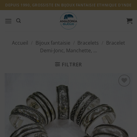
Passer
DEPUIS 1990, GROSSISTE EN BIJOUX FANTAISIE ETHNIQUE D'INDE
au
contenu
Accueil
/
Bijoux fantaisie
/
Bracelets
/
Bracelet
Demi-Jonc, Manchette, ...
FILTRER
Ajouter
à ma
liste
d'envies