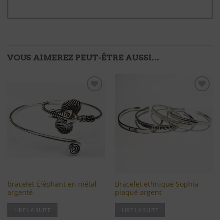
VOUS AIMEREZ PEUT-ÊTRE AUSSI…
Ajouter
Ajouter
à ma
à ma
liste
liste
d'envies
d'envies
bracelet Éléphant en métal
Bracelet ethnique Sophia
argenté
plaqué argent
LIRE LA SUITE
LIRE LA SUITE