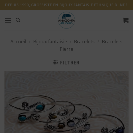
Passer
DEPUIS 1990, GROSSISTE EN BIJOUX FANTAISIE ETHNIQUE D'INDE
au
contenu
Accueil
/
Bijoux fantaisie
/
Bracelets
/
Bracelets
Pierre
FILTRER
Ajouter
à ma
liste
d'envies