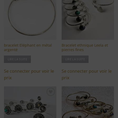
à ma
à ma
liste
liste
d'envies
d'envies
bracelet Eléphant en métal
Bracelet ethnique Leela et
argenté
pierres fines
LIRE LA SUITE
LIRE LA SUITE
Se connecter pour voir le
Se connecter pour voir le
prix
prix
Ajouter
Ajouter
à ma
à ma
liste
liste
d'envies
d'envies