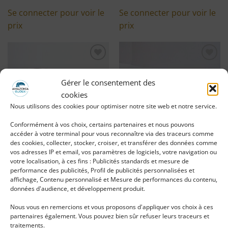
Se connecter pour voir le
Se connecter pour voir le
prix
prix
Ajouter
Ajouter
à ma
à ma
Gérer le consentement des
liste
liste
d'envies
d'envies
cookies
Nous utilisons des cookies pour optimiser notre site web et notre service.
Conformément à vos choix, certains partenaires et nous pouvons
accéder à votre terminal pour vous reconnaître via des traceurs comme
des cookies, collecter, stocker, croiser, et transférer des données comme
vos adresses IP et email, vos paramètres de logiciels, votre navigation ou
Bracelet ethnique Gaia
Bracelet ethnique et
votre localisation, à ces fins : Publicités standards et mesure de
argenté et pierres fines
pierres semi-précieuses
performance des publicités, Profil de publicités personnalisées et
affichage, Contenu personnalisé et Mesure de performances du contenu,
LIRE LA SUITE
LIRE LA SUITE
données d'audience, et développement produit.
Se connecter pour voir le
Se connecter pour voir le
Nous vous en remercions et vous proposons d'appliquer vos choix à ces
partenaires également. Vous pouvez bien sûr refuser leurs traceurs et
prix
prix
traitements.