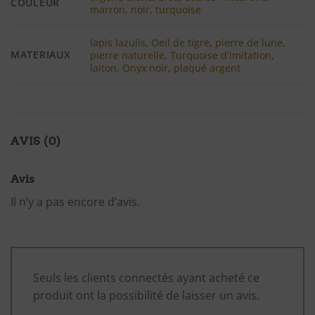
COULEUR
marron
,
noir
,
turquoise
lapis lazulis
,
Oeil de tigre
,
pierre de lune
,
MATERIAUX
pierre naturelle
,
Turquoise d'imitation
,
laiton
,
Onyx noir
,
plaqué argent
AVIS (0)
Avis
Il n’y a pas encore d’avis.
Seuls les clients connectés ayant acheté ce
produit ont la possibilité de laisser un avis.