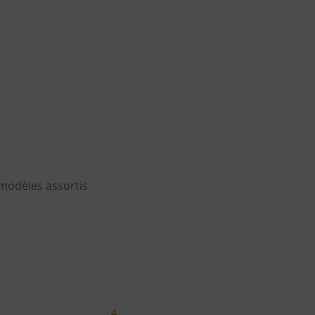
,modèles assortis
4