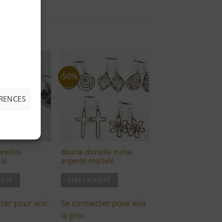
-50%
Ajouter
Ajouter
à ma
à ma
liste
liste
ÉRENCES
d'envies
d'envies
reilles
Boucle d’oreille métal
tal
argenté martelé
UITE
LIRE LA SUITE
ter pour voir
Se connecter pour voir
le prix