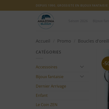
Passer
DEPUIS 1990, GROSSISTE EN BIJOUX FANTAISIE
au
contenu
Saison 2026
Bijoux fan
Accueil
/
Promo
/
Boucles d'orei
CATÉGORIES
-5
Accessoires
Bijoux fantaisie
Dernier Arrivage
Enfant
Le Coin ZEN