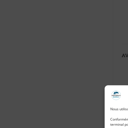
AV
Nous utilis
Conforméme
terminal po