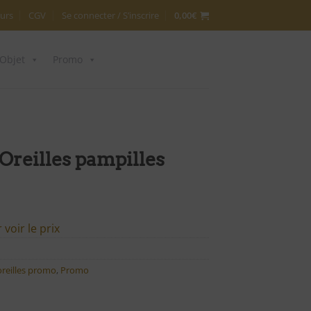
urs
CGV
Se connecter / S’inscrire
0,00
€
Objet
Promo
Oreilles pampilles
voir le prix
oreilles promo
,
Promo