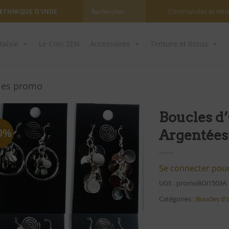
Commandes et reto
 ETHNIQUE D'INDE
taisie
Le Coin ZEN
Accessoires
Tenture et tissus
lles promo
Boucles d’
0%
Argentées
Ajouter
à ma
liste
d'envies
Se connecter pour 
UGS :
promoBOi1503A
Catégories :
Boucles d'