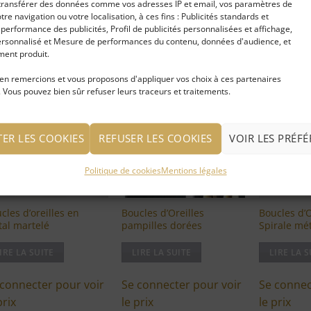
t transférer des données comme vos adresses IP et email, vos paramètres de
votre navigation ou votre localisation, à ces fins : Publicités standards et
erformance des publicités, Profil de publicités personnalisées et affichage,
rsonnalisé et Mesure de performances du contenu, données d'audience, et
OUS AIMEREZ PEUT-ÊTRE AUSSI…
ent produit.
en remercions et vous proposons d'appliquer vos choix à ces partenaires
 Vous pouvez bien sûr refuser leurs traceurs et traitements.
0%
-50%
-50%
Ajouter
Ajouter
à ma
à ma
liste
liste
TER LES COOKIES
REFUSER LES COOKIES
VOIR LES PRÉF
d'envies
d'envies
Politique de cookies
Mentions légales
cles d’oreilles en
Boucles d’Oreilles
Boucles d’O
al martelé
pampilles dorées
Spirale mé
IRE LA SUITE
LIRE LA SUITE
LIRE LA S
 connecter pour voir
Se connecter pour voir
Se connec
prix
le prix
le prix