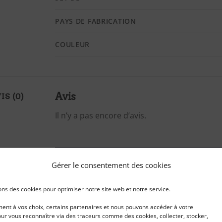
PAYS DE FABRICATION
COULEUR
Avis
IS (0)
Il n’y a pas encore d’avis.
Gérer le consentement des cookies
Seuls les clients connectés ayant acheté 
laisser un avis.
ons des cookies pour optimiser notre site web et notre service.
nt à vos choix, certains partenaires et nous pouvons accéder à votre
ur vous reconnaître via des traceurs comme des cookies, collecter, stocker,