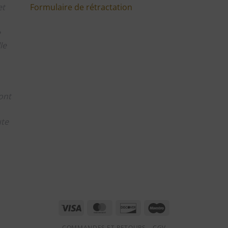
Formulaire de rétractation
et
e
le
ont
ute
m
Visa
MasterCard
Discover
Maestro
COMMANDES ET RETOURS
CGV