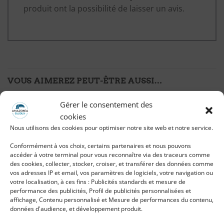
produit ont la possibilité de laisser un avis.
VOUS AIMEREZ PEUT-ÊTRE AUSSI…
Gérer le consentement des
cookies
Ajouter
Ajouter
Nous utilisons des cookies pour optimiser notre site web et notre service.
à ma
à ma
liste
liste
d'envies
d'envies
Conformément à vos choix, certains partenaires et nous pouvons
accéder à votre terminal pour vous reconnaître via des traceurs comme
des cookies, collecter, stocker, croiser, et transférer des données comme
vos adresses IP et email, vos paramètres de logiciels, votre navigation ou
votre localisation, à ces fins : Publicités standards et mesure de
performance des publicités, Profil de publicités personnalisées et
affichage, Contenu personnalisé et Mesure de performances du contenu,
données d'audience, et développement produit.
Bracelet Serpent 2 têtes en
Boucle d’oreille serpent
métal argenté
Ajar argentée