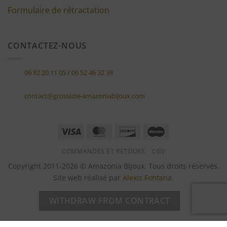
Formulaire de rétractation
CONTACTEZ-NOUS
06 82 20 11 05
/
06 52 46 32 38
contact@grossiste-amazoniabijoux.com
Visa
MasterCard
Discover
Maestro
COMMANDES ET RETOURS
CGV
Copyright 2011-2026 © Amazonia Bijoux. Tous droits réservés.
Site web réalisé par
Alexis Fontana
.
WITHDRAW FROM CONTRACT