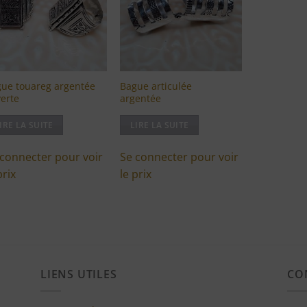
liste
liste
d'envies
d'envies
ue touareg argentée
Bague articulée
erte
argentée
IRE LA SUITE
LIRE LA SUITE
 connecter pour voir
Se connecter pour voir
prix
le prix
LIENS UTILES
CO