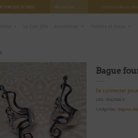
Commandes et reto
 ETHNIQUE D'INDE
taisie
Le Coin ZEN
Accessoires
Tenture et tissus
s
Bague fou
Ajouter
à ma
Se connecter pour 
liste
UGS :
BGi2506-A
d'envies
Catégories :
Bagues
,
Bi