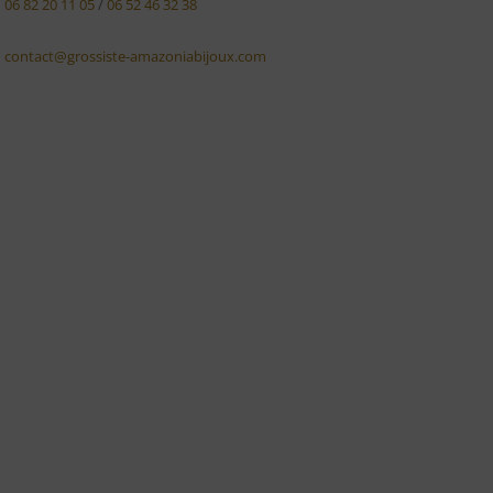
06 82 20 11 05
/
06 52 46 32 38
contact@grossiste-amazoniabijoux.com