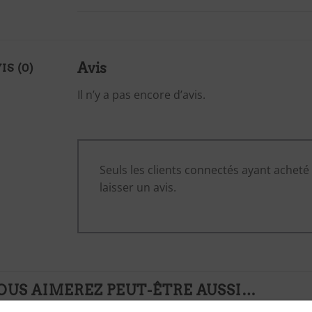
Avis
IS (0)
Il n’y a pas encore d’avis.
Seuls les clients connectés ayant acheté 
laisser un avis.
OUS AIMEREZ PEUT-ÊTRE AUSSI…