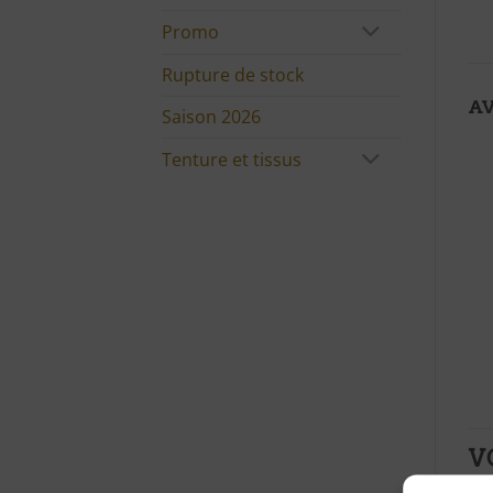
Promo
Rupture de stock
AV
Saison 2026
Tenture et tissus
V