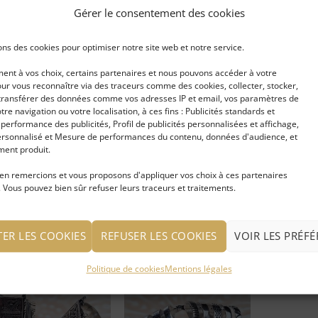
Gérer le consentement des cookies
Ajouter
Ajouter
ons des cookies pour optimiser notre site web et notre service.
à ma
à ma
liste
liste
nt à vos choix, certains partenaires et nous pouvons accéder à votre
d'envies
d'envies
ur vous reconnaître via des traceurs comme des cookies, collecter, stocker,
t transférer des données comme vos adresses IP et email, vos paramètres de
votre navigation ou votre localisation, à ces fins : Publicités standards et
erformance des publicités, Profil de publicités personnalisées et affichage,
rsonnalisé et Mesure de performances du contenu, données d'audience, et
ue Éventail argentée
Bague FLEUR de VIE
Bague four
ent produit.
erte
argentée
en remercions et vous proposons d'appliquer vos choix à ces partenaires
 Vous pouvez bien sûr refuser leurs traceurs et traitements.
IRE LA SUITE
LIRE LA SUITE
LIRE LA S
 connecter pour voir
Se connecter pour voir
Se connec
TER LES COOKIES
REFUSER LES COOKIES
VOIR LES PRÉF
prix
le prix
le prix
Politique de cookies
Mentions légales
Ajouter
Ajouter
à ma
à ma