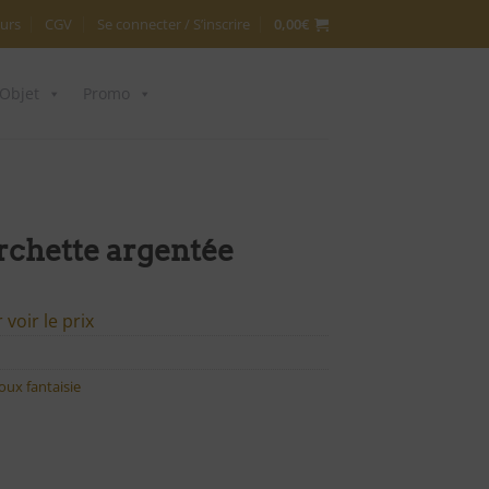
urs
CGV
Se connecter / S’inscrire
0,00
€
Objet
Promo
rchette argentée
voir le prix
joux fantaisie