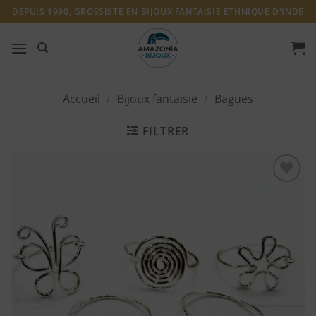
Passer
DEPUIS 1990, GROSSISTE EN BIJOUX FANTAISIE ETHNIQUE D'INDE
au
contenu
Accueil
/
Bijoux fantaisie
/
Bagues
FILTRER
Ajouter
à ma
liste
d'envies