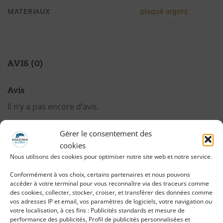
MATERIAUX
plaqué argent
AVIS (0)
Avis
Il n’y a pas encore d’avis.
Gérer le consentement des
cookies
Nous utilisons des cookies pour optimiser notre site web et notre service.
Seuls les clients connectés ayant acheté ce
produit ont la possibilité de laisser un avis.
Conformément à vos choix, certains partenaires et nous pouvons
accéder à votre terminal pour vous reconnaître via des traceurs comme
des cookies, collecter, stocker, croiser, et transférer des données comme
vos adresses IP et email, vos paramètres de logiciels, votre navigation ou
votre localisation, à ces fins : Publicités standards et mesure de
performance des publicités, Profil de publicités personnalisées et