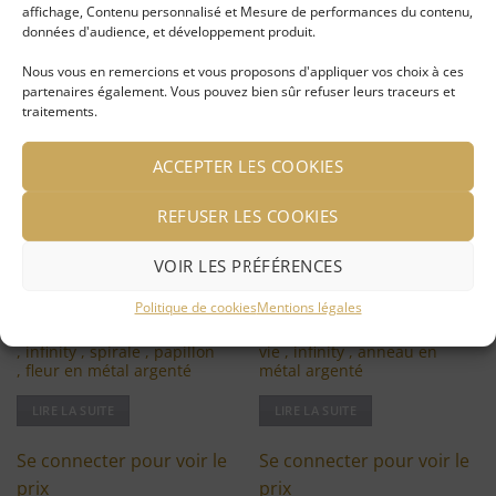
affichage, Contenu personnalisé et Mesure de performances du contenu,
données d'audience, et développement produit.
VOUS AIMEREZ PEUT-ÊTRE AUSSI…
Nous vous en remercions et vous proposons d'appliquer vos choix à ces
partenaires également. Vous pouvez bien sûr refuser leurs traceurs et
traitements.
-50%
-50%
Ajouter
Ajouter
à ma
à ma
ACCEPTER LES COOKIES
liste
liste
d'envies
d'envies
REFUSER LES COOKIES
VOIR LES PRÉFÉRENCES
Politique de cookies
Mentions légales
Bracelet rigide arbre de vie
Collier pendentif arbre de
, infinity , spirale , papillon
vie , infinity , anneau en
, fleur en métal argenté
métal argenté
LIRE LA SUITE
LIRE LA SUITE
Se connecter pour voir le
Se connecter pour voir le
prix
prix