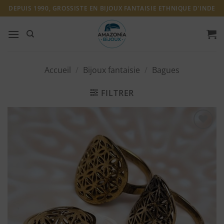
Passer
DEPUIS 1990, GROSSISTE EN BIJOUX FANTAISIE ETHNIQUE D'INDE
au
contenu
Accueil
/
Bijoux fantaisie
/
Bagues
FILTRER
Ajouter
à ma
liste
d'envies