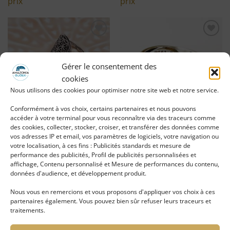
prix
prix
Ajouter
Ajouter
à ma
à ma
liste
liste
d'envies
d'envies
Gérer le consentement des
cookies
Nous utilisons des cookies pour optimiser notre site web et notre service.
Conformément à vos choix, certains partenaires et nous pouvons
accéder à votre terminal pour vous reconnaître via des traceurs comme
des cookies, collecter, stocker, croiser, et transférer des données comme
Bague FLEUR de VIE
Bague ARBRE de VIE
vos adresses IP et email, vos paramètres de logiciels, votre navigation ou
argentée
votre localisation, à ces fins : Publicités standards et mesure de
performance des publicités, Profil de publicités personnalisées et
LIRE LA SUITE
LIRE LA SUITE
affichage, Contenu personnalisé et Mesure de performances du contenu,
données d'audience, et développement produit.
Se connecter pour voir le
Se connecter pour voir le
Nous vous en remercions et vous proposons d'appliquer vos choix à ces
prix
prix
partenaires également. Vous pouvez bien sûr refuser leurs traceurs et
traitements.