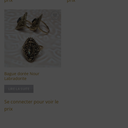
prix
prix
Ajouter
à ma
liste
d'envies
Bague dorée Nour
Labradorite
LIRE LA SUITE
Se connecter pour voir le
prix