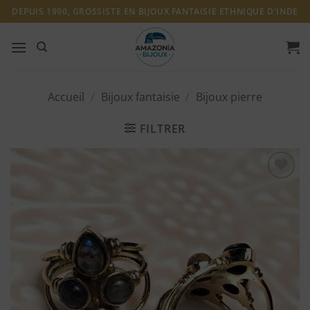
Passer
DEPUIS 1990, GROSSISTE EN BIJOUX FANTAISIE ETHNIQUE D'INDE
au
contenu
Accueil
/
Bijoux fantaisie
/
Bijoux pierre
FILTRER
Ajouter
à ma
liste
d'envies