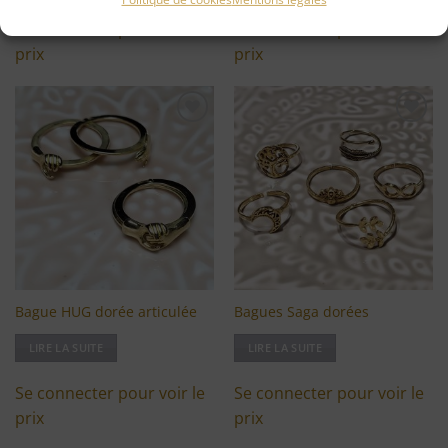
Se connecter pour voir le
Se connecter pour voir le
prix
prix
Ajouter
Ajouter
à ma
à ma
liste
liste
d'envies
d'envies
Bague HUG dorée articulée
Bagues Saga dorées
LIRE LA SUITE
LIRE LA SUITE
Se connecter pour voir le
Se connecter pour voir le
prix
prix