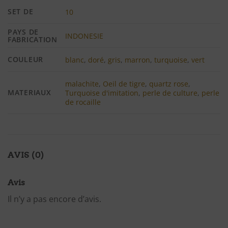
SET DE
10
PAYS DE
INDONESIE
FABRICATION
COULEUR
blanc
,
doré
,
gris
,
marron
,
turquoise
,
vert
malachite
,
Oeil de tigre
,
quartz rose
,
MATERIAUX
Turquoise d'imitation
,
perle de culture
,
perle
de rocaille
AVIS (0)
Avis
Il n’y a pas encore d’avis.