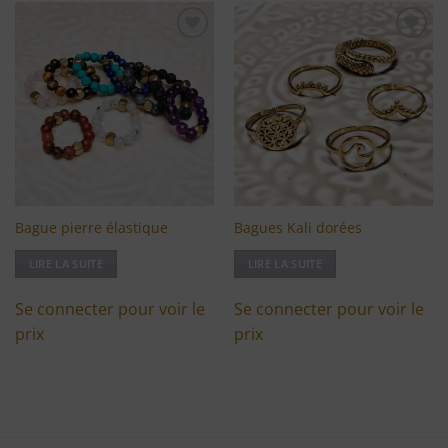
Ajouter
Ajouter
à ma
à ma
liste
liste
d'envies
d'envies
Bague pierre élastique
Bagues Kali dorées
LIRE LA SUITE
LIRE LA SUITE
Se connecter pour voir le
Se connecter pour voir le
prix
prix