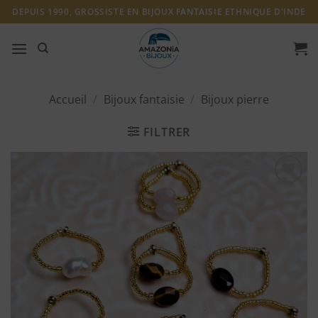
Passer
DEPUIS 1990, GROSSISTE EN BIJOUX FANTAISIE ETHNIQUE D'INDE
au
contenu
Accueil
/
Bijoux fantaisie
/
Bijoux pierre
FILTRER
Ajouter
à ma
liste
d'envies