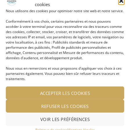
cookies
Bague marquise Alix
Bague Zelda argentée
Nous utilisons des cookies pour optimiser notre site web et notre service.
LIRE LA SUITE
LIRE LA SUITE
Conformément à vos choix, certains partenaires et nous pouvons
accéder à votre terminal pour vous reconnaître via des traceurs comme
des cookies, collecter, stocker, croiser, et transférer des données comme
Se connecter pour voir le
Se connecter pour voir le
vos adresses IP et email, vos paramètres de logiciels, votre navigation ou
prix
prix
votre localisation, à ces fins : Publicités standards et mesure de
performance des publicités, Profil de publicités personnalisées et
affichage, Contenu personnalisé et Mesure de performances du contenu,
données d'audience, et développement produit.
Ajouter
Ajouter
Nous vous en remercions et vous proposons d'appliquer vos choix à ces
à ma
à ma
liste
liste
partenaires également. Vous pouvez bien sûr refuser leurs traceurs et
d'envies
d'envies
traitements.
ACCEPTER LES COOKIES
REFUSER LES COOKIES
Bague Zelda dorée
Bague ouverte Anna
VOIR LES PRÉFÉRENCES
LIRE LA SUITE
LIRE LA SUITE
Politique de cookies
Mentions légales