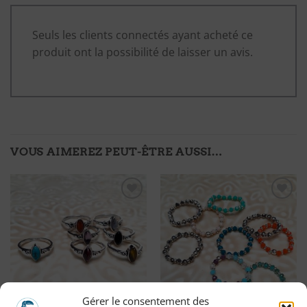
Seuls les clients connectés ayant acheté ce
produit ont la possibilité de laisser un avis.
VOUS AIMEREZ PEUT-ÊTRE AUSSI…
Ajouter
Ajouter
à ma
à ma
liste
liste
d'envies
d'envies
Gérer le consentement des