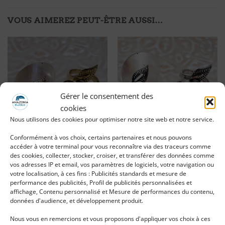
VOUS AIMEREZ PEUT-ÊTRE AUSSI…
Ajouter
Ajouter
à ma
à ma
liste
liste
d'envies
d'envies
Gérer le consentement des
cookies
Nous utilisons des cookies pour optimiser notre site web et notre service.
Conformément à vos choix, certains partenaires et nous pouvons
accéder à votre terminal pour vous reconnaître via des traceurs comme
Bague dorée feuille et
Bague argentée feuille et
des cookies, collecter, stocker, croiser, et transférer des données comme
pierre de Lune
améthyste
vos adresses IP et email, vos paramètres de logiciels, votre navigation ou
votre localisation, à ces fins : Publicités standards et mesure de
LIRE LA SUITE
LIRE LA SUITE
performance des publicités, Profil de publicités personnalisées et
affichage, Contenu personnalisé et Mesure de performances du contenu,
Se connecter pour voir le
Se connecter pour voir le
données d'audience, et développement produit.
prix
prix
Nous vous en remercions et vous proposons d'appliquer vos choix à ces