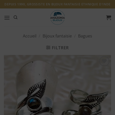
Passer
DEPUIS 1990, GROSSISTE EN BIJOUX FANTAISIE ETHNIQUE D'INDE
au
contenu
Accueil
/
Bijoux fantaisie
/
Bagues
FILTRER
Ajouter
à ma
liste
d'envies